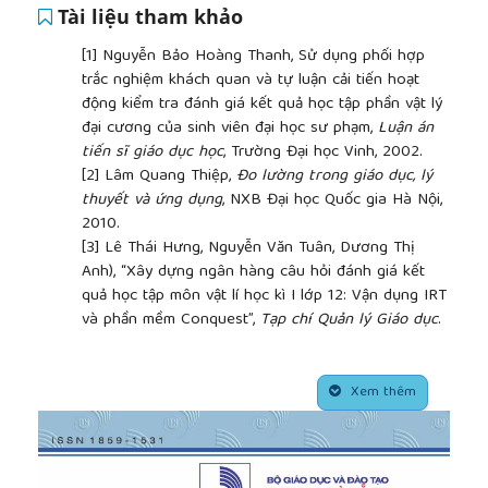
Tài liệu tham khảo
[1]
Nguyễn Bảo Hoàng Thanh, Sử dụng phối hợp
trắc nghiệm khách quan và tự luận cải tiến hoạt
động kiểm tra đánh giá kết quả học tập phần vật lý
đại cương của sinh viên đại học sư phạm,
Luận án
tiến sĩ giáo dục học
, Trường Đại học Vinh, 2002.
[2]
Lâm Quang Thiệp,
Đo lường trong giáo dục, lý
thuyết và ứng dụng
, NXB Đại học Quốc gia Hà Nội,
2010.
[3]
Lê Thái Hưng, Nguyễn Văn Tuân, Dương Thị
Anh), “Xây dựng ngân hàng câu hỏi đánh giá kết
quả học tập môn vật lí học kì I lớp 12: Vận dụng IRT
và phần mềm Conquest”,
Tạp chí Quản lý Giáo dục
.
Số 78 (tháng 12), 2015, p 40-45.
[4]
Nguyễn Bảo Hoàng Thanh, “Sử dụng phần mềm
##plugins.themes.academic_pro.article.side
Quest để phân tích câu hỏi trắc nghiệm khách
Xem thêm
quan”,
Tạp chí Khoa học và Công nghệ - Đại học Đà
Nẵng
. Số 2 (25), 2008, p119-126.
[5]
Bộ GD & ĐT,
Tài liệu hướng dẫn bồi dưỡng giáo
viên phổ thông cốt cán Mô đun 3 Kiểm tra đánh