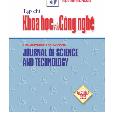
giá học sinh trung học phổ thông theo hướng phát
triển phẩm chất, năng lực trong dạy học môn Vật
lí,
Hà Nội,
[6]
Margaret L, Wu Raymond J, Adams Mark R,
Wilson Samuel,
ACER conquest version 2.0:
Gereralised item response modelling software
,
ACER press, 2007.
[7]
Phạm Xuân Thanh,
Bài giảng Mô hình Rasch và
phân tích dữ liệu bằng phần mềm Quest
, Chương
trình Đào tạo Thạc sĩ Đo lường và Đánh giá, Đại
học Quốc gia Hà Nội 2013.
[8]
Nguyễn Thị ngọc Xuân, “Sử dụng phần mềm
Quest/Conquest để phân tích câu hỏi trắc nghiệm
khách quan”,
Diễn đàn trao đổi
. Số 12 (tháng 3),
2014, p24-27.
[9]
Adams, R. J., & Khoo, S. T,
Quest-Interactive test
analysis system
, Victoria, Australia: Australian
Council for Educational Research, 1996.
[10]
Wu M. L., Adams R. J., Wilson M. R,
ConQuest:
Multi-aspect test software
. Camberwell: Australian