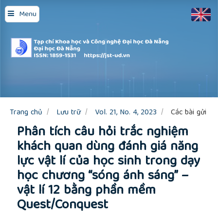
Quick
Menu
jump
to
page
content
Main
Navigation
Main
Content
Sidebar
Trang chủ
Lưu trữ
Vol. 21, No. 4, 2023
Các bài gửi
Phân tích câu hỏi trắc nghiệm
khách quan dùng đánh giá năng
lực vật lí của học sinh trong dạy
học chương “sóng ánh sáng” –
vật lí 12 bằng phần mềm
Quest/Conquest