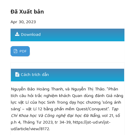
Council for Education Research, 1997.
[11]
Fernandez, F. B. Action research in the physics
Đã Xuất bản
classroom: the impact of authentic, inquiry based
Apr 30, 2023
learning or instruction on the learning of thermal
physics.
Asia-Pacific Science Education
, 3(1), 2017,
Download
1–20.
PDF
Cách trích dẫn
Nguyễn Bảo Hoàng Thanh, và Nguyễn Thị Thảo. “Phân
tích câu hỏi trắc nghiệm khách Quan dùng đánh Giá năng
lực vật Lí của học Sinh Trong dạy học chương ‘sóng ánh
sáng’ – vật Lí 12 bằng phần mềm Quest/Conquest”.
Tạp
Chí Khoa học Và Công nghệ Đại học Đà Nẵng
, vol 21, số
p.h 4, Tháng Tư 2023, tr 34-39, https://jst-ud.vn/jst-
ud/article/view/8172.