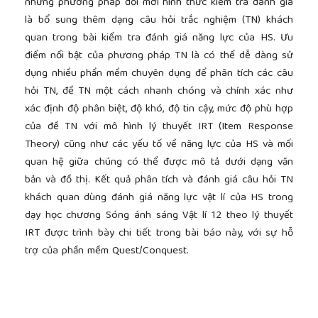
những phương pháp đổi mới hình thức kiểm tra đánh giá
là bổ sung thêm dạng câu hỏi trắc nghiệm (TN) khách
quan trong bài kiểm tra đánh giá năng lực của HS. Ưu
điểm nổi bật của phương pháp TN là có thể dễ dàng sử
dụng nhiều phần mềm chuyên dụng để phân tích các câu
hỏi TN, đề TN một cách nhanh chóng và chính xác như
xác định độ phân biệt, độ khó, độ tin cậy, mức độ phù hợp
của đề TN với mô hình lý thuyết IRT (Item Response
Theory) cũng như các yếu tố về năng lực của HS và mối
quan hệ giữa chúng có thể được mô tả dưới dạng văn
bản và đồ thị. Kết quả phân tích và đánh giá câu hỏi TN
khách quan dùng đánh giá năng lực vật lí của HS trong
dạy học chương Sóng ánh sáng Vật lí 12 theo lý thuyết
IRT được trình bày chi tiết trong bài báo này, với sự hỗ
trợ của phần mềm Quest/Conquest.