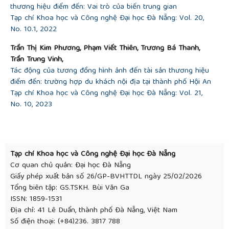
fans happy? Interaction between celebrities and
thương hiệu điểm đến: Vai trò của biến trung gian
fans in the social media context”,
Computers in
Tạp chí Khoa học và Công nghệ Đại học Đà Nẵng: Vol. 20,
Human Behavior
, vol. 111, pp. 106419, 2020.
No. 10.1, 2022
[17]
Liu, Y. Zhang, and J. Zhang, “The impact of self-
Trần Thị Kim Phương, Phạm Viết Thiên, Trương Bá Thanh,
congruity and virtual interactivity on online celebrity
Trần Trung Vinh,
brand equity and fans’ purchase intention”,
Journal
Tác động của tương đồng hình ảnh đến tài sản thương hiệu
of Product and Brand Management
, vol. 29, no. 6,
điểm đến: trường hợp du khách nội địa tại thành phố Hội An
pp. 783-801, 2020.
Tạp chí Khoa học và Công nghệ Đại học Đà Nẵng: Vol. 21,
[18]
Xiong, V. Cho, K. M. Law, and L. Lam, “A study
No. 10, 2023
of KOL effectiveness on brand image of skincare
products”,
Enterprise Information Systems
, vol. 15,
no. 10, pp. 1483-1500, 2021.
[19]
Tang, “The New Situation of Marketing in the
Self-Media Era-Taking Tik Tok as an Example”,
2nd
Tạp chí Khoa học và Công nghệ Đại học Đà Nẵng
International Workshop and Advance in Social
Cơ quan chủ quản: Đại học Đà Nẵng
Scienses (IWASS 2019),
2019, pp. 1557-1560.
Giấy phép xuất bản số 26/GP-BVHTTDL ngày 25/02/2026
[20]
Abidin, “Mapping internet celebrity on TikTok:
Tổng biên tập: GS.TSKH. Bùi Văn Ga
Exploring attention economies and visibility
ISSN: 1859-1531
labours”,
Cultural Science Journal
, vol. 12, no. 1, pp.
Địa chỉ: 41 Lê Duẩn, thành phố Đà Nẵng, Việt Nam
77-103, 2021.
Số điện thoại: (+84)236. 3817 788