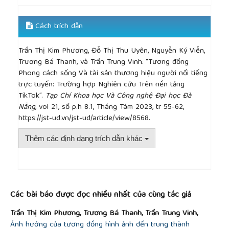
brand equity”,
Interactive Marketing
, vol. 5, no. 1,
pp. 7-20, 2003.
Cách trích dẫn
[12]
N. Sheth, “A factor analytical model of brand
loyalty”,
Journal of Marketing Research
, vol. 5, no.
Trần Thị Kim Phương, Đỗ Thị Thu Uyên, Nguyễn Ký Viễn,
4, pp. 395-404, 1968.
Trương Bá Thanh, và Trần Trung Vinh. “Tương đồng
[13]
J. Kim, C. K. Lee, and T. Jung, “Exploring
Phong cách sống Và tài sản thương hiệu người nổi tiếng
consumer behavior in virtual reality tourism using
trực tuyến: Trường hợp Nghiên cứu Trên nền tảng
an extended stimulus-organism-response model”,
TikTok”.
Tạp Chí Khoa học Và Công nghệ Đại học Đà
Journal of Travel Research
, vol. 59, no. 1, pp. 69-89,
Nẵng
, vol 21, số p.h 8.1, Tháng Tám 2023, tr 55-62,
2020.
https://jst-ud.vn/jst-ud/article/view/8568.
[14]
Y. Koay, D. L. T. Ong, K. L. Khoo, and H. J. Yeoh,
“Perceived social media marketing activities and
Thêm các định dạng trích dẫn khác
consumer-based brand equity: Testing a moderated
mediation model”,
Asia Pacific journal of Marketing
and Logistics
, vol. 33, no. 1, pp. 53-72, 2020.
##plugins.themes.academic_pro.article.detai
[15]
Jun and J. Yi, “What makes followers loyal? The
role of influencer interactivity in building influencer
Các bài báo được đọc nhiều nhất của cùng tác giả
brand equity”,
Journal of Product and Brand
Management
, vol. 29, no. 6, pp. 803-814, 2020.
Trần Thị Kim Phương, Trương Bá Thanh, Trần Trung Vinh,
[16]
Kim and J. Kim, “How does a celebrity make
Ảnh hưởng của tương đồng hình ảnh đến trung thành