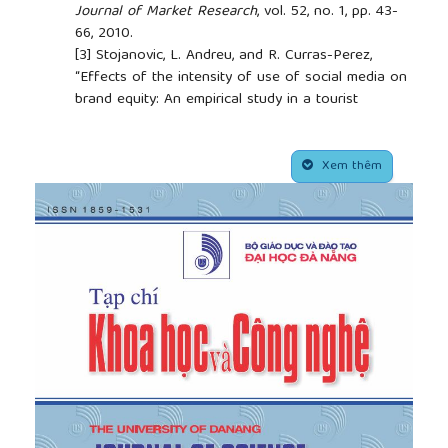
Journal of Market Research
, vol. 52, no. 1, pp. 43-
66, 2010.
[3]
Stojanovic, L. Andreu, and R. Curras-Perez,
“Effects of the intensity of use of social media on
brand equity: An empirical study in a tourist
destination”,
European journal of Management and
Business Economics
, vol. 27, no. 1, pp. 83-100, 2018.
##plugins.themes.academic_pro.article.side
[4]
Xu, Y. Bai, and S. Li, “Examining the antecedents
Xem thêm
of brand engagement of tourists based on the
theory of value co-creation”,
Sustainability
, vol. 12,
no. 5, pp. 19-58, 2020.
[5]
R. Matthews, J. Son, and K. Watchravesringkan,
“An exploration of brand equity antecedents
concerning brand loyalty: A cognitive, affective, and
conative perspective”,
Journal of Business and
Retail Management Research
, vol. 9, no. 1, pp. 26-
40, 2014.
[6]
B. Dedeoğlu, M. V. Niekerk, J. Weinland, and K.
Celuch, “Re-conceptualizing customer-based
destination brand equity”,
Journal of Destination