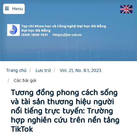
Quick
Menu
jump
to
page
content
Main
Navigation
Main
Content
Sidebar
Trang chủ
Lưu trữ
Vol. 21, No. 8.1, 2023
Các bài gửi
Tương đồng phong cách sống
và tài sản thương hiệu người
nổi tiếng trực tuyến: Trường
hợp nghiên cứu trên nền tảng
TikTok