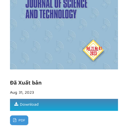
Marketing & Management
, vol. 11, pp. 211-230,
2019.
[7]
M. Frias, J. A. Castaneda, S. Barrio-Garcia, L. and
Lopez-Moreno, “The effect of self-congruity and
motivation on consumer-based destination brand
equity”,
Journal of Vacation Marketing
, vol. 26, no.
3, pp. 287-304, 2020.
[8]
Manthiou, J. Kang, S. S. Hyun, and X. X. Fu, “The
impact of brand authenticity on building brand love:
An investigation of impression in memory and
lifestyle-congruence”,
International Journal of
Hospitality Management
, vol. 75, pp. 38-47, 2018.
[9]
Ekinci, E. Sirakaya-Turk, and S. Preciado,
“Symbolic consumption of tourism destination
Đã Xuất bản
brands”,
Journal of business research
, vol. 66, no. 6,
Aug 31, 2023
pp. 711-718, 2013.
[10]
Nam, Y. Ekinci, and G. Whyatt, “Brand equity,
Download
brand loyalty and consumer satisfaction”,
Annals of
Tourism Research
, vol. 38, no. 3, pp. 1009-1030,
2011.
PDF
[11]
L. Keller, “Understanding brands, branding and