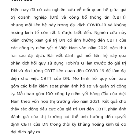
Hiện nay đã có các nghiên cứu về mối quan hệ giữa giá
trị doanh nghiệp (DN) và công bố thông tin (CBTT),
nhưng mối liên hệ này trong đại dịch COVID-19 và khủng
hoảng kinh tế còn rất ít được biết đến. Nghiên cứu này
kiểm chứng xem giá trị DN có ảnh hưởng đến CBTT của
các công ty niêm yết ở Việt Nam vào năm 2021, năm thứ
hai sau đại dịch. Bài viết đánh giá mối liên hệ này qua
phân tích hồi quy sử dụng Tobin's Q làm thước đo giá trị
DN và đo lường CBTT liên quan đến COVID-19 để làm đại
diện cho việc CBTT của DN. Mô hình hồi quy còn bao
gồm các biến kiểm soát phản ánh hồ sơ và quản trị công
ty. Mẫu bao gồm 100 công ty niêm yết hàng đầu của Việt
Nam theo vốn hóa thị trường vào năm 2021. Kết quả cho
thấy, tác động tiêu cực của giá trị DN đến CBTT, phản ánh
đánh giá của thị trường có thể ảnh hưởng đến quyết
định CBTT của DN trong thời kỳ khủng hoảng kinh tế do
đại dịch gây ra.