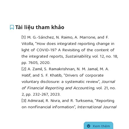
Tài liệu tham khảo
[1]
M. G.-Sánchez, N. Raimo, A. Marrone, and F.
Vitolla, “How does integrated reporting change in
light of COVID-19? A Revisiting of the content of
the integrated reports,
Sustainability,
vol. 12, no. 18,
pp. 7605, 2020.
[2]
A. Zamil, S. Ramakrishnan, N. M. Jamal, M. A.
Hatif, and S. F. Khatib, “Drivers of corporate
voluntary disclosure: a systematic review”,
Journal
of Financial Reporting and Accounting,
vol. 21, no.
2, pp. 232-267, 2023.
[3]
Admiraal, R. Nivra, and R. Turksema, “Reporting
on nonfinancial information”,
International Journal
of Government Auditing,
vol. 36, no. 3, pp. 15,
2009.
##plugins.themes.academic_pro.article.side
[4]
Dowling and J. Preffer, “Organizational
Xem thêm