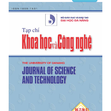
legitimacy: social values and organizational
behavior”,
The Pacific Sociological Review,
vol. 18,
no. 1, pp. 122-136, 1975.
[5]
FRC
,
“Guidance on audit issues arising from the
Covid-19 (Coronavirus) pandemic”,
Financial
Reporting Council,
2020, [Online] Available:
https://www.frc.org.uk/news/march-2020/guidance-
on-audit-issues-arising-from-the-covid-19
,
[Accessed October 08, 2022].
[6]
Li, G. Liao, and K. Albitar, “Does corporate
environmental responsibility engagement affect
firm value? The mediating role of corporate
innovation”,
Business Strategy and the
Environment
, vol.
29
, no. 3, pp. 1045-1055, 2020.
[7]
M. Gerged, E. Beddewela, and C. J. Cowton, “Is
corporate environmental disclosure associated with
firm value? A multicountry study of Gulf
Cooperation Council firms”,
Business Strategy and
the Environment,
vol. 30, no. 1, pp. 185-203, 2021.
[8]
Khlif, A. Guidara, and M. Souissi, “Corporate