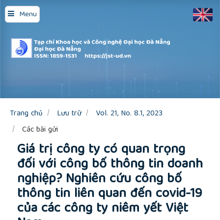
Quick
Menu
jump
to
page
content
Main
Navigation
Main
Content
Sidebar
Trang chủ
Lưu trữ
Vol. 21, No. 8.1, 2023
Các bài gửi
Giá trị công ty có quan trọng
đối với công bố thông tin doanh
nghiệp? Nghiên cứu công bố
thông tin liên quan đến covid-19
của các công ty niêm yết Việt