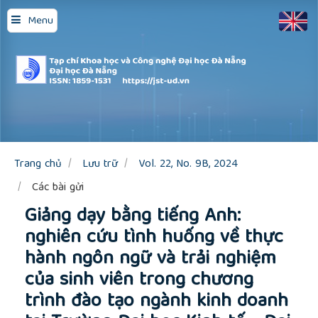
Quick
Menu
jump
to
page
content
Main
Navigation
Main
Content
Sidebar
Trang chủ
Lưu trữ
Vol. 22, No. 9B, 2024
Các bài gửi
Giảng dạy bằng tiếng Anh:
nghiên cứu tình huống về thực
hành ngôn ngữ và trải nghiệm
của sinh viên trong chương
trình đào tạo ngành kinh doanh