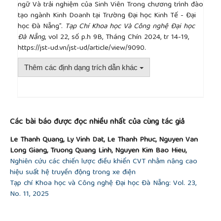
2020, doi:
https://doi.org/10.1007/978-3-030-
ngữ Và trải nghiệm của Sinh Viên Trong chương trình đào
47860-5_2
.
tạo ngành Kinh Doanh tại Trường Đại học Kinh Tế - Đại
[11]
A. Corrales, L. A. Paba Rey, and N. Santiago
học Đà Nẵng”.
Tạp Chí Khoa học Và Công nghệ Đại học
Escamilla, “Is EMI enough? Perceptions from
Đà Nẵng
, vol 22, số p.h 9B, Tháng Chín 2024, tr 14-19,
university professors and students”,
Latin American
https://jst-ud.vn/jst-ud/article/view/9090.
Journal of Content & Language Integrated
Learning
, vol. 9, no. 2, pp. 318–344, 2016, doi:
Thêm các định dạng trích dẫn khác
https://doi.org/10.5294/laclil.2016.9.2.4
.
[12]
G. Tamtam, F. Gallagher, A. G. Olabi, and S.
Naher, “A comparative study of the implementation
##plugins.themes.academic_pro.article.detai
of EMI in europe, asia and africa”,
Procedia - Social
Các bài báo được đọc nhiều nhất của cùng tác giả
and Behavioral Sciences
, vol. 47, pp. 1417–1425,
2012, doi:
Le Thanh Quang, Ly Vinh Dat, Le Thanh Phuc, Nguyen Van
https://doi.org/10.1016/j.sbspro.2012.06.836
.
Long Giang, Truong Quang Linh, Nguyen Kim Bao Hieu,
[13]
Dearden, “The changing roles of EMI
Nghiên cứu các chiến lược điều khiển CVT nhằm nâng cao
academics and english language specialists”,
Key
hiệu suất hệ truyền động trong xe điện
Issues in English for Specific Purposes in Higher
Tạp chí Khoa học và Công nghệ Đại học Đà Nẵng: Vol. 23,
Education
, pp. 323–338, 2018, doi:
No. 11, 2025
https://doi.org/10.1007/978-3-319-70214-8_18
.
[14]
Iwaniec and W. Wang, “Motivations to enrol in
EMI programmes in china: An exploratory study”,