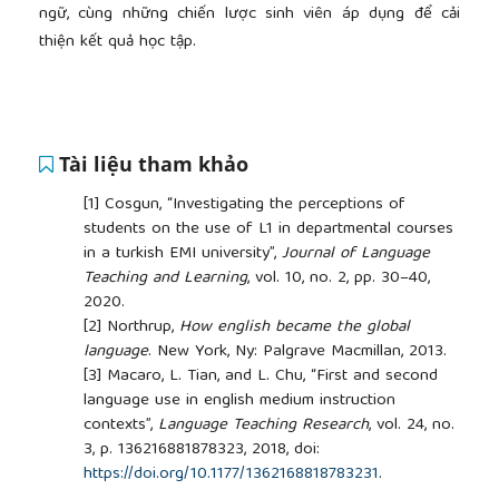
ngữ, cùng những chiến lược sinh viên áp dụng để cải
thiện kết quả học tập.
Tài liệu tham khảo
[1]
Cosgun, “Investigating the perceptions of
students on the use of L1 in departmental courses
in a turkish EMI university”,
Journal of Language
Teaching and Learning
, vol. 10, no. 2, pp. 30–40,
2020.
[2]
Northrup,
How english became the global
language
. New York, Ny: Palgrave Macmillan, 2013.
[3]
Macaro, L. Tian, and L. Chu, “First and second
language use in english medium instruction
contexts”,
Language Teaching Research
, vol. 24, no.
3, p. 136216881878323, 2018, doi:
https://doi.org/10.1177/1362168818783231
.
[4]
K. A. Dang, H. T. M. Nguyen, and T. T. T. Le, “The