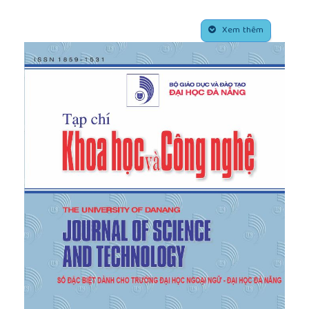
impacts of globalisation on EFL teacher education
##plugins.themes.academic_pro.article.side
through english as a medium of instruction: An
Xem thêm
example from vietnam”,
Current Issues in Language
Planning
, vol. 14, no. 1, pp. 52–72, 2013, doi:
https://doi.org/10.1080/14664208.2013.780321
.
[5]
W. Yao, C. Collins, T. Bush, K. L. Briscoe, and N.
L. T. Dang, “English as a ‘double barrier’: English
medium instruction and student learning at
vietnamese transnational universities”,
Higher
Education Research & Development
, vol. 41, no. 4,
pp. 1–15, 2021, doi:
https://doi.org/10.1080/07294360.2021.1896485
.
[6]
Galloway and K. Sahan, “An investigation into
English Medium Instruction in higher education in
Thailand and Vietnam”,
teachingenglish.org.uk
, 2021.
[Online]. Available:
https://www.teachingenglish.org.uk/article/investigation-
english-medium-instruction-higher-education-
thailand-and-vietnam
[Accessed June, 27, 2022].
[7]
A. Duong and C. S. Chua, “English as a symbol