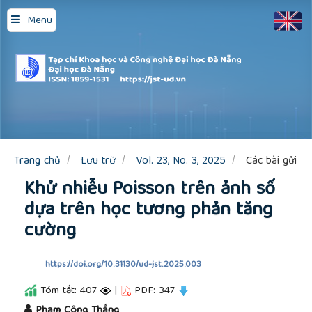
Quick
Menu
jump
to
page
content
Main
Navigation
Main
Content
Sidebar
Trang chủ
Lưu trữ
Vol. 23, No. 3, 2025
Các bài gửi
Khử nhiễu Poisson trên ảnh số
dựa trên học tương phản tăng
cường
https://doi.org/10.31130/ud-jst.2025.003
Tóm tắt: 407
|
PDF: 347
##plugins.themes.academic_pro.article.main
Phạm Công Thắng