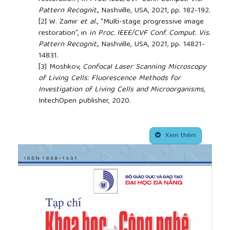
Pattern Recognit.
, Nashville, USA, 2021, pp. 182-192.
[2]
W. Zamir
et al
., “Multi-stage progressive image
restoration”, in
in Proc. IEEE/CVF Conf. Comput. Vis.
Pattern Recognit.
, Nashville, USA, 2021, pp. 14821-
14831.
[3]
Moshkov,
Confocal Laser Scanning Microscopy
of Living Cells: Fluorescence Methods for
Investigation of Living Cells and Microorganisms
,
IntechOpen publisher, 2020.
[4]
Aldaz, L. M. Escudero, and M. Freeman, “Live
imaging of drosophila imaginal disc development”,
##plugins.themes.academic_pro.article.side
Proc. Natl. Acad. Sci. U.S.A.
, vol. 107, no. 32, pp.
Xem thêm
14217-14222, 2010.
https://doi.org/10.1073/pnas.1008623107
.
[5]
Ulyanov, A. Vedaldi, and V. Lempitsky, “Deep
Image Prior
”, Int. J. Comput. Vis.
, vol. 128, pp. 1867–
1888, 2020.
https://doi.org/10.1007/s11263-020-
01303-4
[6]
Simon and M. Elad, “Rethinking the CSC model
for natural images”,
in Proc. Adv. Neural Inf.