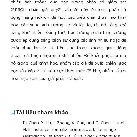
nhiễu ảnh thông qua học tương phản có giám sát
(PDSCL) nhằm giải quyết vấn đề này. Phương pháp sử
dụng mạng nơ-ron để học các biểu diễn thưa, mô hình
hóa các vùng ảnh tương tự và lặp lại, từ đó tăng khả
năng khử nhiễu. Đồng thời, học tương phản tăng cường
được áp dụng bằng cách sử dụng các ảnh nhiễu hoặc đã
khôi phục làm ví dụ tiêu cực trong không gian đồng
thuận, cải thiện hiệu quả khử nhiễu. Để khắc phục sự mơ
hồ trong quá trình học, nhóm tác giả đề xuất chiến lược
học sắp xếp ví dụ tiêu cực theo mức độ khó, nhằm tối ưu
hóa hiệu suất của giải pháp đề xuất.
Tài liệu tham khảo
[1]
Chen, X. Lu, J. Zhang, X. Chu, and C. Chen, “Hinet:
Half instance normalization network for image
restoration”,
in Proc. IEEE/CVF Conf. Comput. Vis.