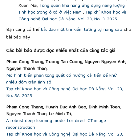
[16]
Ge, X. Jiang, and Y. Ye, “A note on the
Xuân Mai,
Tổng quan khả năng ứng dụng năng lượng
complexity of lp minimization”,
Math. Program.
, vol.
sinh học trong ô tô ở Việt Nam
,
Tạp chí Khoa học và
129, pp. 285-299, 2011.
Công nghệ Đại học Đà Nẵng: Vol. 23, No. 3, 2025
https://doi.org/10.1007/s10107-011-0470-2
Bạn cũng có thể
bắt đầu một tìm kiếm tương tự nâng cao
cho
[17]
Daubechies, M. Defrise, and C. De Mol, “An
bài báo này.
iterative thresholding algorithm for linear inverse
problems with a sparsity constraint”,
Commun. Pure
Các bài báo được đọc nhiều nhất của cùng tác giả
Appl. Math.
, vol. 57, no. 11, pp. 1413-1457, 2004.
https://doi.org/10.1002/cpa.20042
Pham Cong Thang, Truong Tan Cuong, Nguyen Nguyen Anh,
[18]
Horn, “The Hadamard product”,
Sympos. Appl.
Nguyen Thanh Than,
Math. Amer. Math. Soc.
, vol. 40, pp. 87-169, 1990.
Mô hình biến phân tổng quát có hướng cải tiến để khử
https://doi.org/10.1090/psapm/040
nhiễu đốm trên ảnh số
[19]
Khosla
et al
., “Supervised contrastive learning”,
Tạp chí Khoa học và Công nghệ Đại học Đà Nẵng: Vol. 23,
in Proc. 34th Int. Conf. Neural Inf. Process. Syst.
,
No. 5A, 2025
NY, USA, 2020, pp. 18661-18673.
Pham Cong Thang, Huynh Duc Anh Bao, Dinh Minh Toan,
[20]
Simonyan and A. Zisserman, “Very deep
Nguyen Thanh Than, Le Minh Tri,
convolutional networks for large-scale image
A robust deep learning model for direct CT image
recognition”,
in Proc. 3rd Int. Conf. Learn.
reconstruction
Represent.
, San Diego, USA, 2015, pp. 1-14.
Tạp chí Khoa học và Công nghệ Đại học Đà Nẵng: Vol. 23,
[21]
Wang and A. C. Bovik,
Modern Image Quality