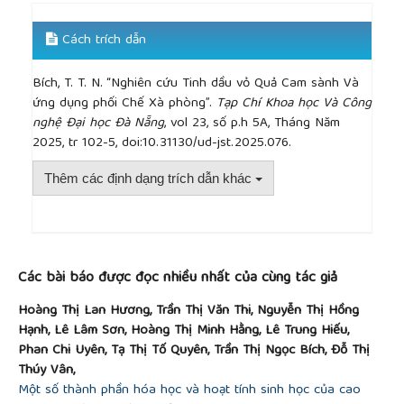
insecticidal activities of
Citrus paradisi
peel
essential oil from Algeria”,
Journal of Microbiology,
Cách trích dẫn
Biotechnology and Food Science
, vol. 9, no. 6, pp.
1093-1098, 2020.
Bích, T. T. N. “Nghiên cứu Tinh dầu vỏ Quả Cam sành Và
ứng dụng phối Chế Xà phòng”.
Tạp Chí Khoa học Và Công
nghệ Đại học Đà Nẵng
, vol 23, số p.h 5A, Tháng Năm
2025, tr 102-5, doi:10.31130/ud-jst.2025.076.
Thêm các định dạng trích dẫn khác
##plugins.themes.academic_pro.article.detai
Các bài báo được đọc nhiều nhất của cùng tác giả
Hoàng Thị Lan Hương, Trần Thị Văn Thi, Nguyễn Thị Hồng
Hạnh, Lê Lâm Sơn, Hoàng Thị Minh Hằng, Lê Trung Hiếu,
Phan Chi Uyên, Tạ Thị Tố Quyên, Trần Thị Ngọc Bích, Đỗ Thị
Thúy Vân,
Một số thành phần hóa học và hoạt tính sinh học của cao