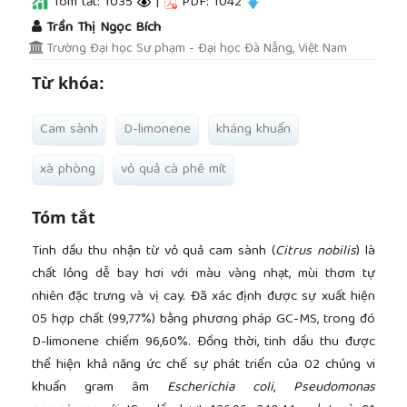
Tóm tắt: 1035
|
PDF: 1042
##plugins.themes.academic_pro.article.main
Trần Thị Ngọc Bích
Trường Đại học Sư phạm - Đại học Đà Nẵng, Việt Nam
Từ khóa:
Cam sành
D-limonene
kháng khuẩn
xà phòng
vỏ quả cà phê mít
Tóm tắt
Tinh dầu thu nhận từ vỏ quả cam sành (
Citrus nobilis
) là
chất lỏng dễ bay hơi với màu vàng nhạt, mùi thơm tự
nhiên đặc trưng và vị cay. Đã xác định được sự xuất hiện
05 hợp chất (99,77%) bằng phương pháp GC-MS, trong đó
D-limonene chiếm 96,60%. Đồng thời, tinh dầu thu được
thể hiện khả năng ức chế sự phát triển của 02 chủng vi
khuẩn gram âm
Escherichia coli
,
Pseudomonas