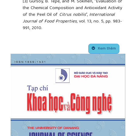
[3]
Gursoy, B. Tepe, and M. Sokmen, “Evaluation of
the Chemical Composition and Antioxidant Activity
of the Peel Oil of
Citrus nobilis
”,
International
Journal of Food Properties
, vol. 13, no. 5, pp. 983-
991, 2010.
[4]
T. K. Phuong, N. B. Trung, N. T. N. Han, N. H.
Nghi, and N. T. T. Xuan, “Research on the chemical
##plugins.themes.academic_pro.article.side
composition of essential oils of
Citrus nobilis
peel,
Xem thêm
Citrus hystrix
, and
Citrus limon
”,
Journal of
Industry and Trade
, vol. 8, no. 4, pp. 358-364, 2020.
[5]
X. Phong, T. T. H. Nhien, L. T. T. Duyen, N. N.
Thanh, and L. D. Truong, “Physiochemical properties,
antibacterial, antifungal, and antioxidant activities
of essential oils from organe (
Citrus nobilis
) peel,
Emirates Journal of Food & Agriculture
, vol. 34, no.
4, pp. 289-296, 2022.
[6]
V. Loi, N. T. M. Tu, and H. D. Hoa, “Study on the
extraction and biological activity of the odorous
components in peel oil of pummelo and organe
from Vietnam”,
Journal of Science and Technology
,
vol. 51, no. 2, pp. 40-52, 2013.