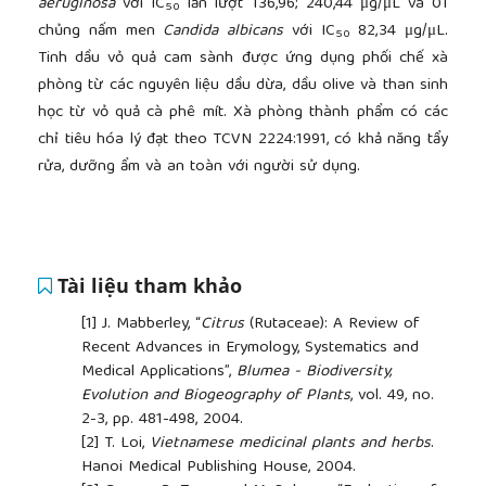
aeruginosa
với IC
lần lượt 136,96; 240,44 μg/μL và 01
50
chủng nấm men
Candida albicans
với IC
82,34 μg/μL.
50
Tinh dầu vỏ quả cam sành được ứng dụng phối chế xà
phòng từ các nguyên liệu dầu dừa, dầu olive và than sinh
học từ vỏ quả cà phê mít. Xà phòng thành phẩm có các
chỉ tiêu hóa lý đạt theo TCVN 2224:1991, có khả năng tẩy
rửa, dưỡng ẩm và an toàn với người sử dụng.
Tài liệu tham khảo
[1]
J. Mabberley, “
Citrus
(Rutaceae): A Review of
Recent Advances in Erymology, Systematics and
Medical Applications”,
Blumea - Biodiversity,
Evolution and Biogeography of Plants
, vol. 49, no.
2-3, pp. 481-498, 2004.
[2]
T. Loi,
Vietnamese medicinal plants and herbs
.
Hanoi Medical Publishing House, 2004.