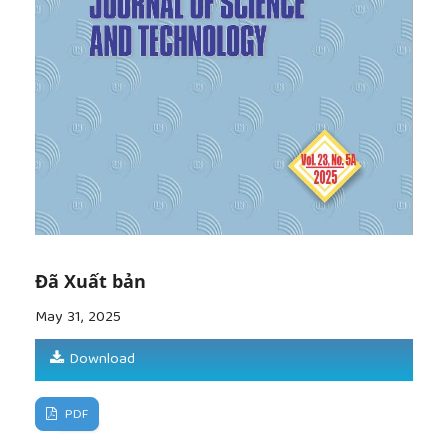
[7]
L. T. T. Duyen
et al
., “Extraction and evaluation
of antimicrobial activities of essential oils from
organe peel (
Citrus nobilis
) grown in Can Tho city,
Vietnam”,
Ciência Rural
, 54, no. 5, pp. 1-12, 2024.
[8]
Mongkol, P. Nilprapruck, and A. K. Yoshida,
“Antifungal and antibacterial activities of essential
oil from Som Keaw (
Citrus nobilis
) in Thailand”,
International Journal of Agricultural Technology
,
vol. 16, no. 4, pp. 887-896, 2020.
[9]
Q. Diem, N. V. Son, V. T. Khue, and V. T. Cong,
“Biochar synthesis from waste coffee peel for
applications as a soil improver in Vietnam”,
Journal
Đã Xuất bản
of Science and Technology,
vol. 68, pp. 87-95, 2024.
[10]
F. Hadacek and H. Greger, “Testing of
May 31, 2025
antifungal natural products: methodologies,
comparability of results and assay choice”,
Download
Phytochemical Analysis
, vol. 11, no. 3, pp. 137-147,
2000.
[11]
A. K. N. el Houda, B. Ali, A. Ahmed, O. Salah, and
PDF
F. C. Yazid, “Chemical composition, antimicrobial and