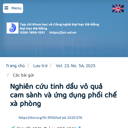
Quick
Menu
jump
to
page
content
Main
Navigation
Main
Content
Sidebar
Trang chủ
Lưu trữ
Vol. 23, No. 5A, 2025
Các bài gửi
Nghiên cứu tinh dầu vỏ quả
cam sành và ứng dụng phối chế
xà phòng
https://doi.org/10.31130/ud-jst.2025.076