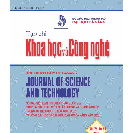
[4]
V. H. Nguyễn, T. N. Hoàng, and Q. D. Phạm,
“Scientific productivity in Vietnam as seen from
Scopus: A preliminary analysis”,
Scientometrics
, vol.
111, no. 1, pp. 61–80, 2017. doi: 10.1007/s11192-016-
2201-1.
[5]
P. M. Gilmour, “Enhancing research collaboration
within a large university department”,
Innovations in
Education and Teaching International
, vol. 61, no. 4,
pp. 622–635, 2024. doi:
10.1080/14703297.2023.2209064.
[6]
V. Braun and V. Clarke, “Using thematic analysis
in psychology”,
Qualitative Research in Psychology
,
vol. 3, no. 2, pp. 77–101, 2006. doi:
10.1191/1478088706qp063oa.
[7]
A. Brew, “Imperatives and challenges in
integrating teaching and research”,
Higher
Education Research & Development
, vol. 29, no. 2,
pp. 139–150, 2010. doi:
10.1080/07294360903552451.
[8]
J. Hattie and H. W. Marsh, “The relationship
between research and teaching: A meta-analysis”,