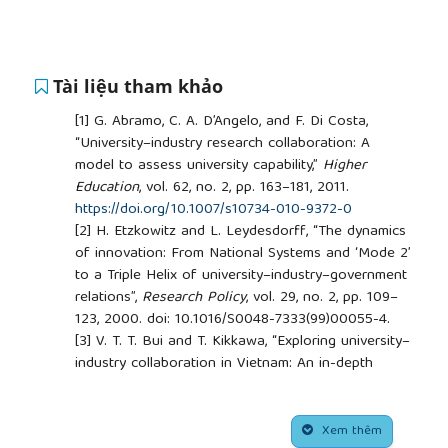
Tài liệu tham khảo
[1]
G. Abramo, C. A. D’Angelo, and F. Di Costa,
“University–industry research collaboration: A
model to assess university capability,”
Higher
Education
, vol. 62, no. 2, pp. 163–181, 2011.
https://doi.org/10.1007/s10734-010-9372-0
[2]
H. Etzkowitz and L. Leydesdorff, “The dynamics
of innovation: From National Systems and ‘Mode 2’
to a Triple Helix of university–industry–government
relations”,
Research Policy
, vol. 29, no. 2, pp. 109–
123, 2000. doi: 10.1016/S0048-7333(99)00055-4.
[3]
V. T. T. Bui and T. Kikkawa, “Exploring university–
industry collaboration in Vietnam: An in-depth
review of types and influencing factors”,
Industry
and Higher Education
, vol. 38, no. 6, pp. 499–514,
##plugins.themes.academic_pro.article.side
2024. doi: 10.1177/09504222241249040.
Xem thêm