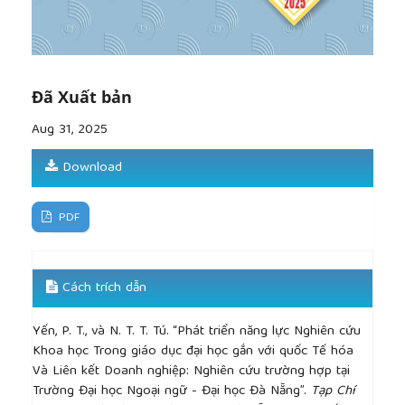
Review of Educational Research
, vol. 66, no. 4, pp.
507–542, 1996. doi: 10.3102/00346543066004507.
Đã Xuất bản
Aug 31, 2025
Download
PDF
Cách trích dẫn
Yến, P. T., và N. T. T. Tú. “Phát triển năng lực Nghiên cứu
Khoa học Trong giáo dục đại học gắn với quốc Tế hóa
Và Liên kết Doanh nghiệp: Nghiên cứu trường hợp tại
Trường Đại học Ngoại ngữ - Đại học Đà Nẵng”.
Tạp Chí