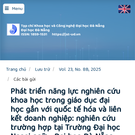
Quick
Menu
jump
to
page
content
Main
Navigation
Main
Content
Sidebar
Trang chủ
Lưu trữ
Vol. 23, No. 8B, 2025
Các bài gửi
Phát triển năng lực nghiên cứu
khoa học trong giáo dục đại
học gắn với quốc tế hóa và liên
kết doanh nghiệp: nghiên cứu
trường hợp tại Trường Đại học