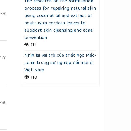
The research on the formulation
process for repairing natural skin
-76
using coconut oil and extract of
houttuynia cordata leaves to
support skin cleansing and acne
prevention
111
Nhìn lại vai trò của triết học Mác-
-81
Lênin trong sự nghiệp đổi mới ở
Việt Nam
110
-86