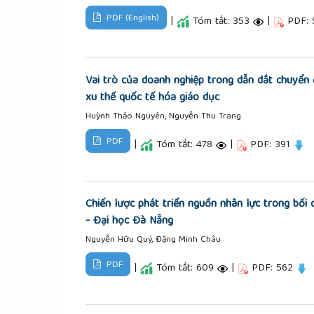
PDF (English)
|
Tóm tắt: 353
|
PDF:
Vai trò của doanh nghiệp trong dẫn dắt chuyển 
xu thế quốc tế hóa giáo dục
Huỳnh Thảo Nguyên, Nguyễn Thu Trang
PDF
|
Tóm tắt: 478
|
PDF: 391
Chiến lược phát triển nguồn nhân lực trong bối
- Đại học Đà Nẵng
Nguyễn Hữu Quý, Đặng Minh Châu
PDF
|
Tóm tắt: 609
|
PDF: 562