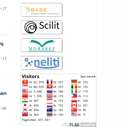
-27
ng
-33
 hàm
-38