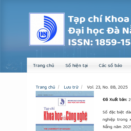
Quick
jump
to
page
content
Main
Navigation
Main
Content
Sidebar
Trang chủ
Số hiện tại
Các số báo
Trang chủ
Lưu trữ
Vol. 23, No. 8B, 2025
Đã Xuất bản:
2
Số đặc biệt d
nghiệp trong 
Nẵng năm 202