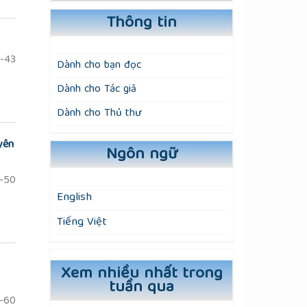
Thông tin
-43
Dành cho bạn đọc
Dành cho Tác giả
Dành cho Thủ thư
yên
Ngôn ngữ
-50
English
Tiếng Việt
Xem nhiều nhất trong
tuần qua
-60