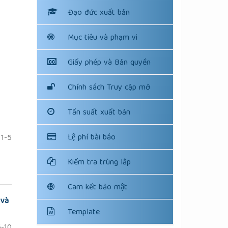
Đạo đức xuất bản
Mục tiêu và phạm vi
Giấy phép và Bản quyền
Chính sách Truy cập mở
Tần suất xuất bản
Lệ phí bài báo
1-5
Kiểm tra trùng lắp
Cam kết bảo mật
 và
Template
-10