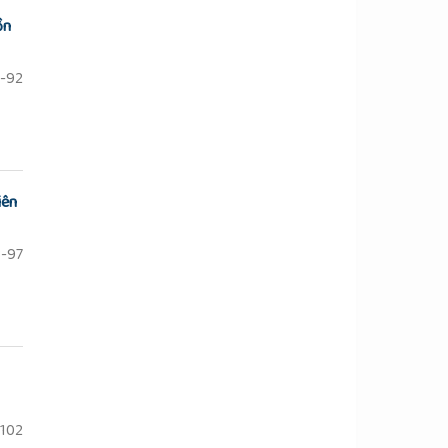
ồn
-92
iên
-97
102