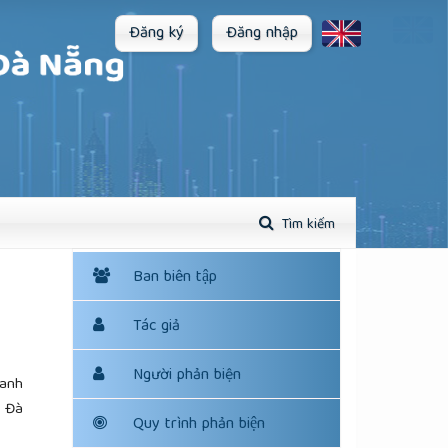
Đăng ký
Đăng nhập
Tìm kiếm
Ban biên tập
Tác giả
Người phản biện
oanh
c Đà
Quy trình phản biện