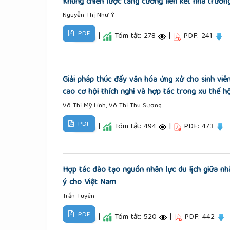
Khung chiến lược tăng cường liên kết nhà trườ
Nguyễn Thị Như Ý
PDF
|
Tóm tắt: 278
|
PDF: 241
Giải pháp thúc đẩy văn hóa ứng xử cho sinh vi
cao cơ hội thích nghi và hợp tác trong xu thế h
Võ Thị Mỹ Linh, Võ Thị Thu Sương
PDF
|
Tóm tắt: 494
|
PDF: 473
Hợp tác đào tạo nguồn nhân lực du lịch giữa nh
ý cho Việt Nam
Trần Tuyên
PDF
|
Tóm tắt: 520
|
PDF: 442