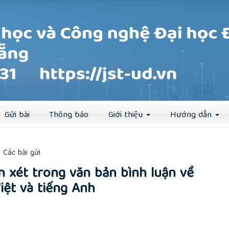
Đăng ký
Đăng nhập
Gửi bài
Thông báo
Giới thiệu
Hướng dẫn
##
Các bài gửi
 xét trong văn bản bình luận về
Việt và tiếng Anh
rticle.main##