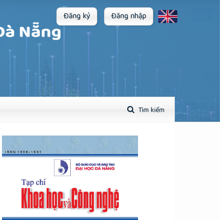
Đăng ký
Đăng nhập
Tìm kiếm
plugins.themes.academic_pro.article.sidebar##