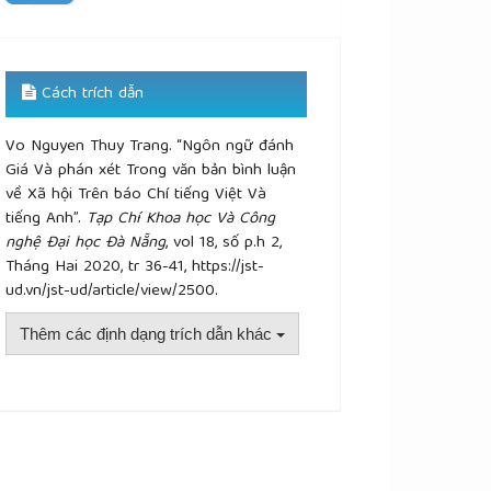
Cách trích dẫn
Vo Nguyen Thuy Trang. “Ngôn ngữ đánh
Giá Và phán xét Trong văn bản bình luận
về Xã hội Trên báo Chí tiếng Việt Và
tiếng Anh”.
Tạp Chí Khoa học Và Công
nghệ Đại học Đà Nẵng
, vol 18, số p.h 2,
Tháng Hai 2020, tr 36-41, https://jst-
ud.vn/jst-ud/article/view/2500.
Thêm các định dạng trích dẫn khác
plugins.themes.academic_pro.article.details##