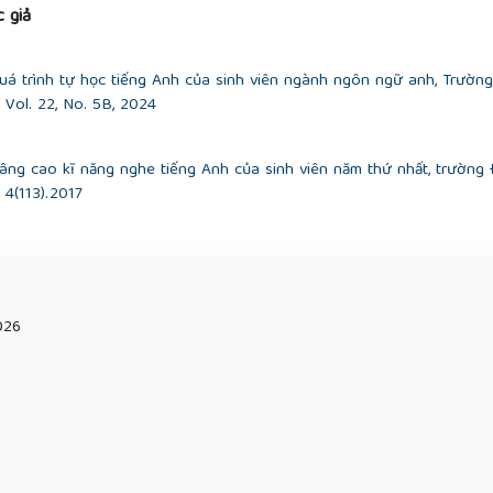
functional grammar, (3rd Ed.), Hodder Arnold, London, (2004).
 giả
quá trình tự học tiếng Anh của sinh viên ngành ngôn ngữ anh, Trườn
Vol. 22, No. 5B, 2024
g cao kĩ năng nghe tiếng Anh của sinh viên năm thứ nhất, trường Đ
4(113).2017
026