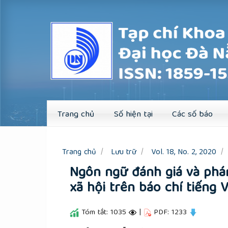
Quick
jump
to
page
content
Main
Navigation
Main
Content
Sidebar
Trang chủ
Số hiện tại
Các số báo
Trang chủ
Lưu trữ
Vol. 18, No. 2, 2020
Ngôn ngữ đánh giá và phán
xã hội trên báo chí tiếng 
Tóm tắt: 1035
|
PDF: 1233
##plugins.themes.academic_pro.a