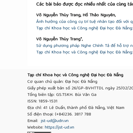
[8]
Halliday, M. A. K., An introduction to 
Các bài báo được đọc nhiều nhất của cùng tác
Võ Nguyễn Thùy Trang, Hồ Thảo Nguyên,
Ảnh hưởng của công cụ trí tuệ nhân tạo đối với 
Tạp chí Khoa học và Công nghệ Đại học Đà Nẵng: 
Võ Nguyễn Thùy Trang*,
Sử dụng phương pháp Nghe Chính Tả để hỗ trợ nân
Tạp chí Khoa học và Công nghệ Đại học Đà Nẵng: 
Tạp chí Khoa học và Công nghệ Đại học Đà Nẵng
Cơ quan chủ quản: Đại học Đà Nẵng
Giấy phép xuất bản số 26/GP-BVHTTDL ngày 25/02/2
Tổng biên tập: GS.TSKH. Bùi Văn Ga
ISSN: 1859-1531
Địa chỉ: 41 Lê Duẩn, thành phố Đà Nẵng, Việt Nam
Số điện thoại: (+84)236. 3817 788
Email:
jst-ud@udn.vn
Website:
https://jst-ud.vn