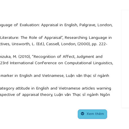
anguage of Evaluation: Appraisal in English, Palgrave, London,
ng Literature: The Role of Appraisal”, Researching Language in
ives, Unsworth, L. (Ed.), Cassell, London, (2000), pp. 222-
shizuka, M. (2010), “Recognition of Affect, Judgment and
 23rd International Conference on Computational Linguistics,
 marker in English and Vietnamese, Luận văn thạc sĩ ngành
 category attitude in English and Vietnamese articles warning
spective of appraisal theory, Luận văn Thạc sĩ ngành Ngôn
o chí tiếng Việt và tiếng Anh qua một số thể loại, Luận
##
ối chiếu, Đại học Quốc gia thành phố Hồ Chí Minh, (2010).
Xem thêm
trong báo in tiếng Việt hiện nay, Luận án Tiến sĩ chưa xuất
Nam, (2014).