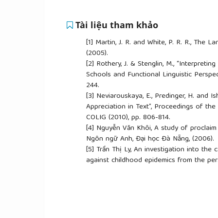
Tài liệu tham khảo
[1]
Martin, J. R. and White, P. R. R., The L
(2005).
[2]
Rothery, J. & Stenglin, M., “Interpreti
Schools and Functional Linguistic Perspect
244.
[3]
Neviarouskaya, E., Predinger, H. and I
Appreciation in Text”, Proceedings of the
COLIG (2010), pp. 806-814.
[4]
Nguyễn Văn Khôi, A study of proclaim
Ngôn ngữ Anh, Đại học Đà Nẵng, (2006).
[5]
Trần Thị Ly, An investigation into the
against childhood epidemics from the per
ngữ Anh, Đại học Đà Nẵng, (2015).
[6]
Nguyễn Hồng Sao, So sánh ngôn ngữ bá
án Tiến sĩ ngành Ngôn ngữ học so sánh-đ
[7]
Huỳnh Thị Chuyên, Ngôn ngữ bình luận 
bản, Viện Hàn lâm Khoa học Xã hội, Việt 