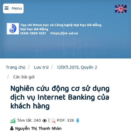
Quick
Menu
jump
to
page
content
Main
Navigation
Main
Content
Sidebar
Trang chủ
Lưu trữ
12(97).2015, Quyển 2
Các bài gửi
Nghiên cứu động cơ sử dụng
dịch vụ Internet Banking của
khách hàng
Tóm tắt: 240
|
PDF: 326
##plugins.themes.academic_pro.article.main
Nguyễn Thị Thanh Nhàn