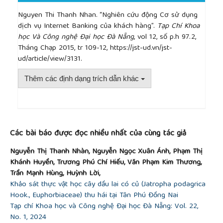
Nguyen Thi Thanh Nhan. “Nghiên cứu động Cơ sử dụng
dịch vụ Internet Banking của khách hàng”.
Tạp Chí Khoa
học Và Công nghệ Đại học Đà Nẵng
, vol 12, số p.h 97.2,
Tháng Chạp 2015, tr 109-12, https://jst-ud.vn/jst-
ud/article/view/3131.
Thêm các định dạng trích dẫn khác
##plugins.themes.academic_pro.article.detai
Các bài báo được đọc nhiều nhất của cùng tác giả
Nguyễn Thị Thanh Nhàn, Nguyễn Ngọc Xuân Ánh, Phạm Thị
Khánh Huyền, Trương Phú Chí Hiếu, Văn Phạm Kim Thương,
Trần Mạnh Hùng, Huỳnh Lời,
Khảo sát thực vật học cây dầu lai có củ (Jatropha podagrica
Hook., Euphorbiaceae) thu hái tại Tân Phú Đồng Nai
Tạp chí Khoa học và Công nghệ Đại học Đà Nẵng: Vol. 22,
No. 1, 2024