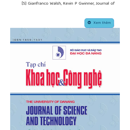
[5]
Gianfranco Walsh, Kevin P Gwinner, Journal of
vacation Marketing, Apr 2009, 15, 2, ABI/INFORM
Global, pp 111.
##plugins.themes.academic_pro.article.side
[6]
Abdul Rehmen, Muhammad Zia-ur-Rahman, 2010,
Xem thêm
Motivations for the Intention to use Mobile TV in
Pakista, Interdisciplinary Journal of Comtemporary
Research in Business.Vol 2, No 5
[7]
Jarvis B. Moore II, 2002, Information technology
Infusion: A Motivation approach. The Florida State
University College of Business.
[8]
Dawson, Dennis, C., Harris & Sandhu, B. (2002),
Understanding the e-consumer. Qualitative Market
Research: An International Journal, 5(4), 281-290.
[9]
Nguyễn Khánh Duy (2009), Bài giảng thực hành
mô hình cấu trúc tuyến tính với phần mềm Amos,
Khoa Kinh tế Phát triển, ĐH Kinh tế Hồ Chí Minh.
[10]
http://quantri.vn/dict/details/7910-dong-co