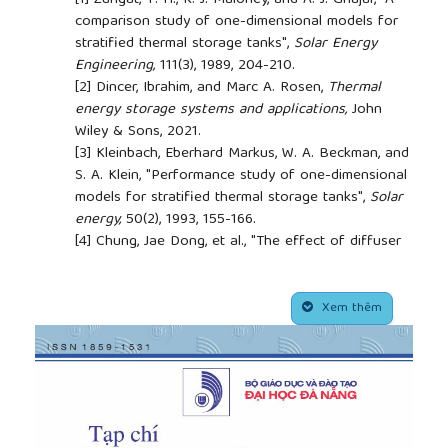
comparison study of one-dimensional models for
stratified thermal storage tanks",
Solar Energy
Engineering,
111(3), 1989, 204-210.
[2]
Dincer, Ibrahim, and Marc A. Rosen,
Thermal
energy storage systems and applications,
John
Wiley & Sons, 2021.
[3]
Kleinbach, Eberhard Markus, W. A. Beckman, and
S. A. Klein, "Performance study of one-dimensional
models for stratified thermal storage tanks",
Solar
energy,
50(2), 1993, 155-166.
[4]
Chung, Jae Dong, et al., "The effect of diffuser
configuration on thermal stratification in a
rectangular storage tank",
Renewable Energy
##plugins.themes.academic_pro.article.side
33(10), 2008, 2236-2245.
Xem thêm
[5]
Njoku, H. O., O. V. Ekechukwu, and S. O.
Onyegegbu, "Analysis of stratified thermal storage
systems: An overview",
Heat and mass transfer,
50(7), 2014, 1017-1030.
[6]
Yoo, Hoseon, and Ee-Tong Pak, "Theoretical
model of the charging process for stratified