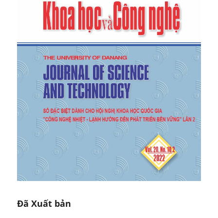
thermal storage tanks",
Solar Energy,
51(6), 1993,
513-519.
[7]
Al-Nimr, M. A. "Temperature distribution inside a
solar collector storage tank of finite wall
thickness",
Solar Energy Engineering,
115(2), 1993,
112-116.
[8]
Nelson, J. E. B., A. R. Balakrishnan, and S.
Srinivasa Murthy, "Experiments on stratified chilled-
water tanks: Expériences menées avec des
reservoirs d'accumulation d'eau glacée à
stratification",
International Journal of
Refrigeration
, 22(3), 1999, 216-234.
[9]
Aszodi, A., Krepper, E. & Prasser,
HM.,"Experimental and numerical investigation of
one and two phase natural convection in storage
tanks",
Heat and Mass Transfer,
36, 2000, 497–504.
[10]
Zurigat, Yousef H., Pedro R. Liche, and Afshin J.
Ghajar, "Influence of inlet geometry on mixing in
thermocline thermal energy storage",
International
Đã Xuất bản
Journal of Heat and Mass Transfer
34(1), 1991, 115-