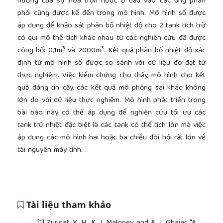
hưởng của sự hòa trộn nước ở đầu vào các ống phân
phối cũng được kể đến trong mô hình. Mô hình số được
áp dụng để khảo sát phân bố nhiệt độ cho 2 tank tích trữ
có qui mô thể tích khác nhau từ các nghiên cứu đã được
3
3
công bố: 0,1m
và 2000m
. Kết quả phân bố nhiệt độ xác
định từ mô hình số được so sánh với dữ liệu đo đạt từ
thực nghiệm. Việc kiểm chứng cho thấy, mô hình cho kết
quả đáng tin cậy, các kết quả mô phỏng sai khác không
lớn do với dữ liệu thực nghiệm. Mô hình phát triển trong
bài báo này có thể áp dụng để nghiên cứu tối ưu các
tank trữ nhiệt đặc biệt là các tank có thể tích lớn mà việc
áp dụng các mô hình hai hoặc ba chiều đòi hỏi rất lớn về
tài nguyên máy tính.
Tài liệu tham khảo
[1]
Zurigat, Y. H., K. J. Maloney, and A. J. Ghajar, "A