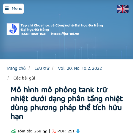
Quick
Menu
jump
to
page
content
Main
Navigation
Main
Content
Sidebar
Trang chủ
Lưu trữ
Vol. 20, No. 10.2, 2022
Các bài gửi
Mô hình mô phỏng tank trữ
nhiệt dưới dạng phân tầng nhiệt
dùng phương pháp thể tích hữu
hạn
Tóm tắt: 268
|
PDF: 251