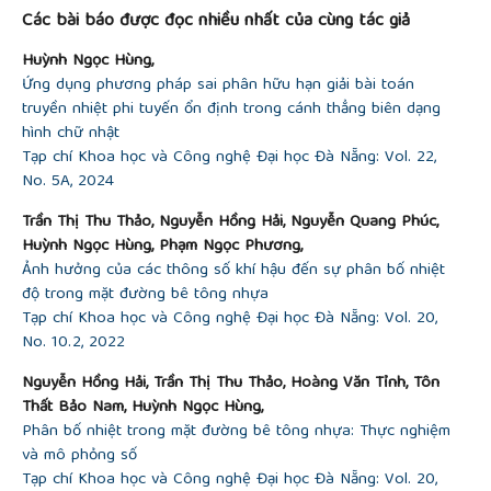
Các bài báo được đọc nhiều nhất của cùng tác giả
thermal energy storage tank using finite difference
method",
AIP Conference Proceedings
, 1737(1),
Huỳnh Ngọc Hùng,
2016, 1-10.
Ứng dụng phương pháp sai phân hữu hạn giải bài toán
[17]
Zachar, A., I. Farkas, and F. Szlivka, "Numerical
truyền nhiệt phi tuyến ổn định trong cánh thẳng biên dạng
analyses of the impact of plates for thermal
hình chữ nhật
stratification inside a storage tank with upper and
Tạp chí Khoa học và Công nghệ Đại học Đà Nẵng: Vol. 22,
lower inlet flows",
Solar Energy,
74(4), 2003, 287-
No. 5A, 2024
302.
[18]
Sreckiene, Giedre, and Violeta Miseviciute,
Trần Thị Thu Thảo, Nguyễn Hồng Hải, Nguyễn Quang Phúc,
"Research of operation modes of heat storage
Huỳnh Ngọc Hùng, Phạm Ngọc Phương,
tank in CHP plant using numerical simulation",
Rigas
Ảnh hưởng của các thông số khí hậu đến sự phân bố nhiệt
Tehniskas Universitates Zinatniskie Raksti,
6, 2011,
độ trong mặt đường bê tông nhựa
91-99.
Tạp chí Khoa học và Công nghệ Đại học Đà Nẵng: Vol. 20,
No. 10.2, 2022
Nguyễn Hồng Hải, Trần Thị Thu Thảo, Hoàng Văn Tỉnh, Tôn
Thất Bảo Nam, Huỳnh Ngọc Hùng,
Phân bố nhiệt trong mặt đường bê tông nhựa: Thực nghiệm
và mô phỏng số
Tạp chí Khoa học và Công nghệ Đại học Đà Nẵng: Vol. 20,