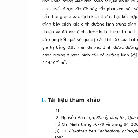
khó khăn trong việc tính toán truyền nhiệt, tru
giải quyết được vấn đề này, cần phải xem xét v
cầu thông qua xác định kích thước hạt kết hợp 
trình bày cách xác định đường kính trung bìn
chuẩn và đã xác định được kích thước trung bì
sử dụng kết quả về giá trị cầu tính (
f
) của hạt
giá trị bằng 0,85, nên đã xác định được đườn
dạng tương đương hình cầu có đường kính (
d
p
-6
2
2,94.10
m
.
Tài liệu tham khảo
[1]
[2]
Nguyễn Văn Lụa,
Khuấy, lắng lọc, Quá 
Hồ Chí Minh, trang 76-78 và trang 84, 20
[3]
J.R.
Fluidized bed Technology, principl