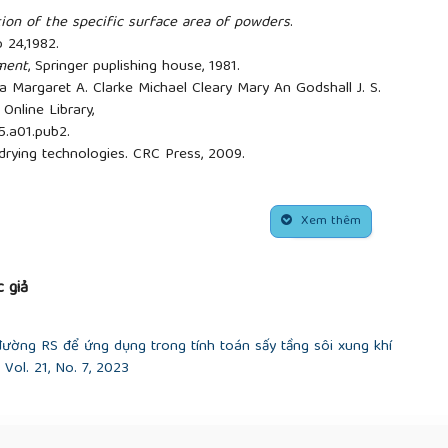
ion of the specific surface area of powders
.
p 24,1982.
ment
, Springer puplishing house, 1981.
a Margaret A. Clarke Michael Cleary Mary An Godshall J. S.
Online Library,
5.a01.pub2.
 drying technologies. CRC Press, 2009.
Xem thêm
 giả
đường RS để ứng dụng trong tính toán sấy tầng sôi xung khí
ol. 21, No. 7, 2023