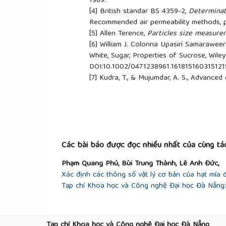
1989.
[4]
British standar BS 4359-2,
Determinat
Recommended air permeability methods, 
[5]
Allen Terence,
Particles size measure
[6]
William J. Colonna Upasiri Samaraweer
White, Sugar, Properties of Sucrose, Wiley 
DOI:10.1002/0471238961.161815160315121
[7]
Kudra, T., & Mujumdar, A. S., Advanced
[8]
Các bài báo được đọc nhiều nhất của cùng tác
Phạm Quang Phú, Bùi Trung Thành, Lê Anh Đức,
Xác định các thông số vật lý cơ bản của hạt mía 
Tạp chí Khoa học và Công nghệ Đại học Đà Nẵng: V
Tạp chí Khoa học và Công nghệ Đại học Đà Nẵng