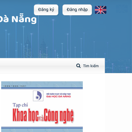
Đăng ký
Đăng nhập
Tìm kiếm
plugins.themes.academic_pro.article.sidebar##