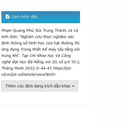
Cách trích dẫn
Phạm Quang Phú, Bùi Trung Thành, và Lê
Anh Đức. “Nghiên cứu thực nghiệm xác
định thông số hình học của hạt đường RS
ứng dụng Trong thiết Kế máy sấy tầng sôi
Xung Khí”.
Tạp Chí Khoa học Và Công
nghệ Đại học Đà Nẵng
, vol 20, số p.h 10.2,
Tháng Mười 2022, tr 44-47, https://jst-
ud.vn/jst-ud/article/view/8001.
Thêm các định dạng trích dẫn khác
plugins.themes.academic_pro.article.details##