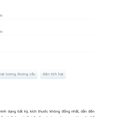
rticle.main##
nh
nh
hạt tương đương cầu
diện tích hạt
 hình dạng bất kỳ, kích thước không đồng nhất, dẫn đến