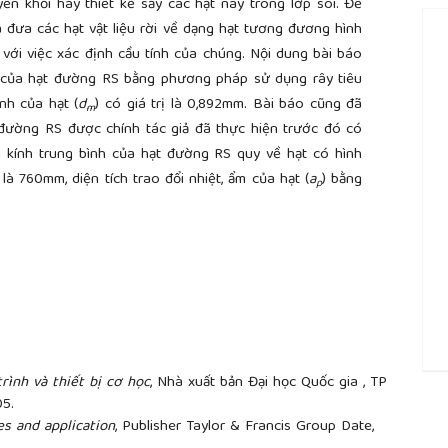
yền khối hay thiết kế sấy các hạt này trong lớp sôi. Để
à đưa các hạt vật liệu rời về dạng hạt tương đương hình
với việc xác định cầu tính của chúng. Nội dung bài báo
h của hạt đường RS bằng phương pháp sử dụng rây tiêu
nh của hạt (
d
) có giá trị là 0,892mm. Bài báo cũng đã
m
 đường RS được chính tác giả đã thực hiện trước đó có
g kính trung bình của hạt đường RS quy về hạt có hình
) là 760mm, diện tích trao đổi nhiệt, ẩm của hạt (
a
) bằng
p
trình và thiết bị cơ học
, Nhà xuất bản Đại học Quốc gia , TP
##
05.
es and application
, Publisher Taylor & Francis Group Date,