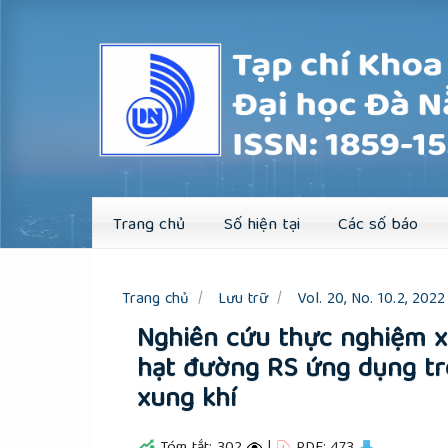
Quick
jump
to
page
content
Main
Navigation
Main
Content
Sidebar
Trang chủ
Số hiện tại
Các số báo
Trang chủ
Lưu trữ
Vol. 20, No. 10.2, 2022
Nghiên cứu thực nghiệm x
hạt đường RS ứng dụng tron
xung khí