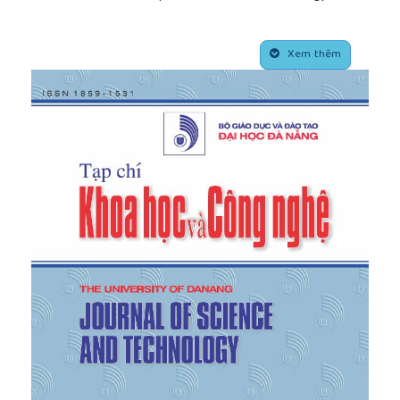
Design”,
in
2021 23rd International Conference on
Control Systems and Computer Science (CSCS)
,
##plugins.themes.academic_pro.article.side
Bucharest, Romania, 2021, pp. 9-14.
Xem thêm
[5]
L. Luu and C. Lupu, "Dynamics model and design
for adaptive cruise control vehicles",
In 2019 22nd
International Conference on Control Systems and
Computer Science (CSCS)
, Bucharest, Romania,
2019, pp. 12-17.
[6]
N. Tran, J. Lauber, and M. Dambrine, "H∞ launch
control of a dry dual clutch transmission based on
uncertain TS models”,
in
2013 IEEE International
Conference on Fuzzy Systems
, Hyderabad, India,
2013, pp. 1-8.
[7]
N. Tran
, “Amélyoration de l'agrément de
conduite via le pilotage du groupe
motopropulseur”
, Ph.D. dissertation, Valenciennes
Univ., France, 2013.
[8]
N. Tran, D. L. Luu, and V. B. Nguyen, "Sliding
Mode Control of a Continuously Variable
Transmission During Shifting”,
in Proceedings of