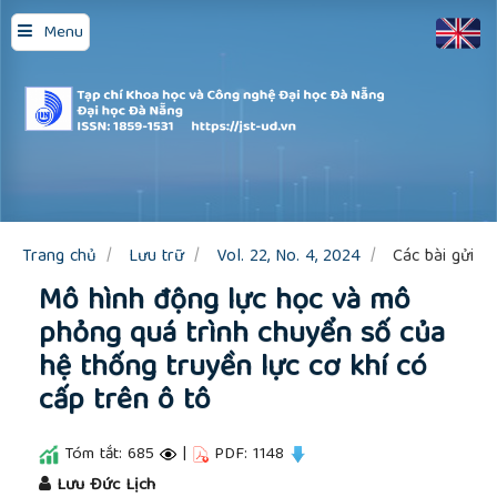
Quick
Menu
jump
to
page
content
Main
Navigation
Main
Content
Sidebar
Trang chủ
Lưu trữ
Vol. 22, No. 4, 2024
Các bài gửi
Mô hình động lực học và mô
phỏng quá trình chuyển số của
hệ thống truyền lực cơ khí có
cấp trên ô tô
Tóm tắt: 685
|
PDF: 1148
##plugins.themes.academic_pro.article.main
Lưu Đức Lịch