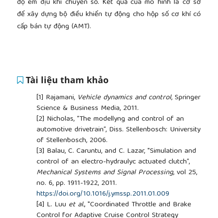
độ êm dịu khi chuyển số. Kết quả của mô hình là cơ sở
để xây dựng bộ điều khiển tự động cho hộp số cơ khí có
cấp bán tự động (AMT).
Tài liệu tham khảo
[1]
Rajamani,
Vehicle dynamics and control
, Springer
Science & Business Media, 2011.
[2]
Nicholas, “The modellyng and control of an
automotive drivetrain”, Diss. Stellenbosch: University
of Stellenbosch, 2006.
[3]
Balau, C. Caruntu, and C. Lazar, "Simulation and
control of an electro-hydraulyc actuated clutch”,
Mechanical Systems and Signal Processing
, vol 25,
no. 6, pp. 1911-1922, 2011.
https://doi.org/10.1016/j.ymssp.2011.01.009
[4]
L. Luu
et al.
, "Coordinated Throttle and Brake
Control for Adaptive Cruise Control Strategy