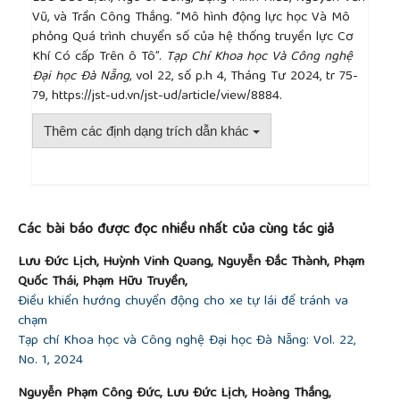
Vũ, và Trần Công Thắng. “Mô hình động lực học Và Mô
phỏng Quá trình chuyển số của hệ thống truyền lực Cơ
Khí Có cấp Trên ô Tô”.
Tạp Chí Khoa học Và Công nghệ
Đại học Đà Nẵng
, vol 22, số p.h 4, Tháng Tư 2024, tr 75-
79, https://jst-ud.vn/jst-ud/article/view/8884.
Thêm các định dạng trích dẫn khác
##plugins.themes.academic_pro.article.detai
Các bài báo được đọc nhiều nhất của cùng tác giả
Lưu Đức Lịch, Huỳnh Vinh Quang, Nguyễn Đắc Thành, Phạm
Quốc Thái, Phạm Hữu Truyền,
Điều khiển hướng chuyển động cho xe tự lái để tránh va
chạm
Tạp chí Khoa học và Công nghệ Đại học Đà Nẵng: Vol. 22,
No. 1, 2024
Nguyễn Phạm Công Đức, Lưu Đức Lịch, Hoàng Thắng,