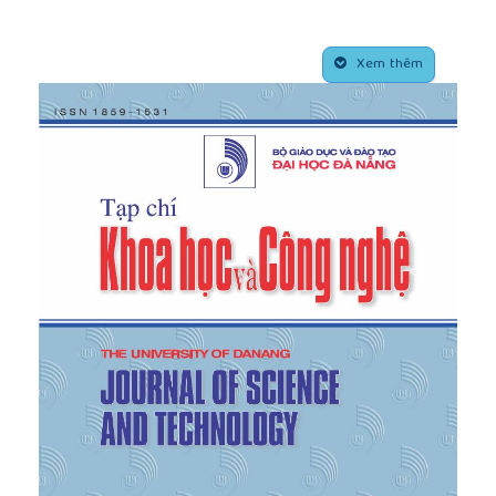
[3]
O. Zamzam, A. A. Ramzy, M. Abdelaziz, T. Elnady,
and A. A. A. El-Wahab, “Structural performance
##plugins.themes.academic_pro.article.side
evaluation of electric vehicle chassis under static
Xem thêm
and dynamic loads”,
Scientific Reports
, vol. 15, no.
1, p. 5168, 2025.
https://doi.org/10.1038/s41598-
025-86924-w
[4]
D. A. Dolla and R. B. Nallamothu, “Analytical
Analysis of Electric Vehicle Chassis Frame and
Battery Thermal Management System”, in
Advances
of Science and Technology: 8th EAI International
Conference, ICAST 2020, Bahir Dar, Ethiopia,
October 2–4, 2020, Proceedings
, Springer
International Publishing, Part II 8, pp. 173–189.
https://doi.org/10.1007/978-3-030-80618-7_11
[5]
B. Liu, J. Yang, X. Zhang, and X. Li, “Topology
optimization and lightweight platform development
of pure electric vehicle frame-type aluminum body
considering crash performance”,
Journal of
Materials Engineering and Performance
, vol. 34, pp.
2424–2434, 2025.
https://doi.org/10.1007/s11665-