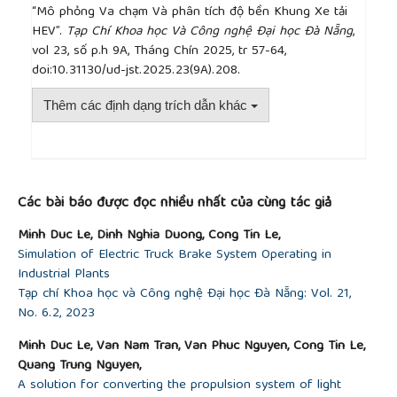
“Mô phỏng Va chạm Và phân tích độ bền Khung Xe tải
Engineering
. S. Chand Publishing, 2020.
HEV”.
Tạp Chí Khoa học Và Công nghệ Đại học Đà Nẵng
,
[10]
G. Rill,
Road Vehicle Dynamics: Fundamentals
vol 23, số p.h 9A, Tháng Chín 2025, tr 57-64,
and Modeling
, 1st ed. Boca Raton: CRC Press, 2011.
doi:10.31130/ud-jst.2025.23(9A).208.
https://doi.org/10.1201/9781439897447
[11]
A. H. Wickens,
The Dynamics of Vehicles on
Thêm các định dạng trích dẫn khác
Roads
, 1st ed. London: Routledge, 1982.
https://doi.org/10.1201/9780203736876
[12]
THACO, “KIA FRONTIER K200”,
thacotai.vn
,
##plugins.themes.academic_pro.article.detai
March 09, 2024. [Online]. Available:
https://thacotai.vn/kia-frontier-k250
, [Accessed April
Các bài báo được đọc nhiều nhất của cùng tác giả
10, 2025].
[13]
L. S. Hansen,
Autodesk Inventor 2025: A
Minh Duc Le, Dinh Nghia Duong, Cong Tin Le,
Tutorial Introduction
. SDC Publications, 2024.
Simulation of Electric Truck Brake System Operating in
[14]
A. Babamiri, S. Hadian, and G. Wheatley,
Industrial Plants
“Fatigue and Stress Analysis of a Load Carrying
Tạp chí Khoa học và Công nghệ Đại học Đà Nẵng: Vol. 21,
Car Chassis with Reinforced Joint Using Finite
No. 6.2, 2023
Element Method”,
Revista GEINTEC: Gestão,
Minh Duc Le, Van Nam Tran, Van Phuc Nguyen, Cong Tin Le,
Inovação e Tecnologias
, vol. 11, no. 4, pp. 2156–2176,
Quang Trung Nguyen,
2021.
A solution for converting the propulsion system of light
http://dx.doi.org/10.47059/revistageintec.v11i4.2262