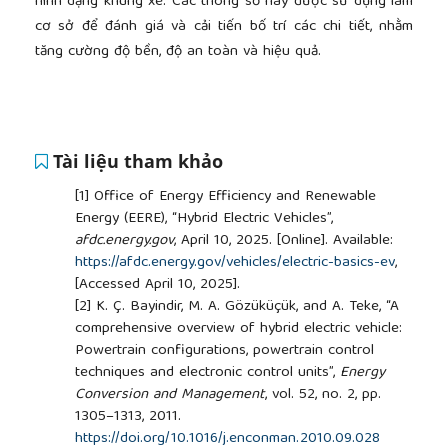
hình dạng khung xe. Các thông số này được sử dụng làm
cơ sở để đánh giá và cải tiến bố trí các chi tiết, nhằm
tăng cường độ bền, độ an toàn và hiệu quả.
Tài liệu tham khảo
[1]
Office of Energy Efficiency and Renewable
Energy (EERE), “Hybrid Electric Vehicles”,
afdc.energy.gov
, April 10, 2025. [Online]. Available:
https://afdc.energy.gov/vehicles/electric-basics-ev
,
[Accessed April 10, 2025].
[2]
K. Ç. Bayindir, M. A. Gözüküçük, and A. Teke, “A
comprehensive overview of hybrid electric vehicle:
Powertrain configurations, powertrain control
techniques and electronic control units”,
Energy
Conversion and Management
, vol. 52, no. 2, pp.
1305–1313, 2011.
https://doi.org/10.1016/j.enconman.2010.09.028