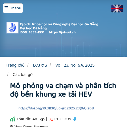
Quick
Menu
jump
to
page
content
Main
Navigation
Main
Content
Sidebar
Trang chủ
Lưu trữ
Vol. 23, No. 9A, 2025
Các bài gửi
Mô phỏng va chạm và phân tích
độ bền khung xe tải HEV
https://doi.org/10.31130/ud-jst.2025.23(9A).208
Tóm tắt: 481
|
PDF: 305
##plugins.themes.academic_pro.article.main