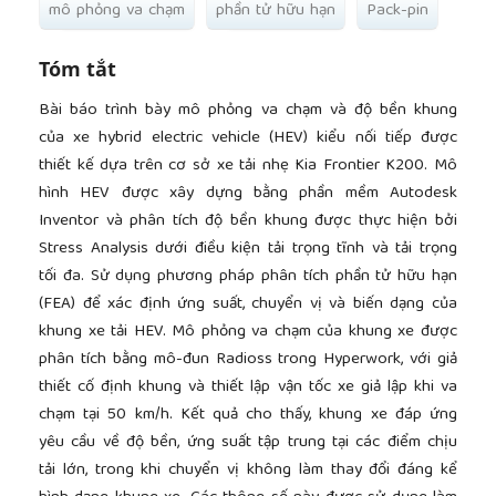
mô phỏng va chạm
phần tử hữu hạn
Pack-pin
Tóm tắt
Bài báo trình bày mô phỏng va chạm và độ bền khung
của xe hybrid electric vehicle (HEV) kiểu nối tiếp được
thiết kế dựa trên cơ sở xe tải nhẹ Kia Frontier K200. Mô
hình HEV được xây dựng bằng phần mềm Autodesk
Inventor và phân tích độ bền khung được thực hiện bởi
Stress Analysis dưới điều kiện tải trọng tĩnh và tải trọng
tối đa. Sử dụng phương pháp phân tích phần tử hữu hạn
(FEA) để xác định ứng suất, chuyển vị và biến dạng của
khung xe tải HEV. Mô phỏng va chạm của khung xe được
phân tích bằng mô-đun Radioss trong Hyperwork, với giả
thiết cố định khung và thiết lập vận tốc xe giả lập khi va
chạm tại 50 km/h. Kết quả cho thấy, khung xe đáp ứng
yêu cầu về độ bền, ứng suất tập trung tại các điểm chịu
tải lớn, trong khi chuyển vị không làm thay đổi đáng kể