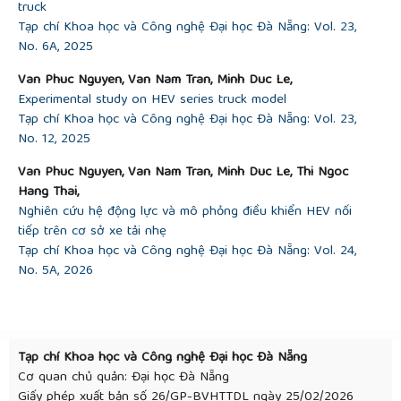
truck
[15]
M. Gurjar, S. Deshmukh, S. Goswami, V.
Tạp chí Khoa học và Công nghệ Đại học Đà Nẵng: Vol. 23,
Mathankar, and S. Shrivastava, “Design and
No. 6A, 2025
Durability Analysis of Ladder Chassis Frame”,
SSRN
,
2018.
https://dx.doi.org/10.2139/ssrn.3372318
Van Phuc Nguyen, Van Nam Tran, Minh Duc Le,
[16]
D. Ruban, L. Kraynyk, H. Ruban, M. Zakharova,
Experimental study on HEV series truck model
V. Metelap, and V. Khotunov, “Devising an approach
Tạp chí Khoa học và Công nghệ Đại học Đà Nẵng: Vol. 23,
to assessing the durability of bus body on a frame
No. 12, 2025
chassis”,
Eastern-European Journal of Enterprise
Technologies
, vol. 122, no. 1, 2023.
Van Phuc Nguyen, Van Nam Tran, Minh Duc Le, Thi Ngoc
http://dx.doi.org/10.15587/1729-4061.2023.275656
Hang Thai,
[17]
C. T. Le and M. D. Le, “An application of finite
Nghiên cứu hệ động lực và mô phỏng điều khiển HEV nối
element analysis in durability analysis of multi-steel
tiếp trên cơ sở xe tải nhẹ
leaf spring for light trucks”,
UD-JST
, vol. 20, no. 7,
Tạp chí Khoa học và Công nghệ Đại học Đà Nẵng: Vol. 24,
pp. 64–70, 2022.
https://jst-ud.vn/jst-
No. 5A, 2026
ud/article/view/7784
[18]
Official Journal of the European Union,
“Regulation No 95 of the Economic Commission
for Europe of the United Nations (UNECE) -
Tạp chí Khoa học và Công nghệ Đại học Đà Nẵng
Uniform provisions concerning the approval of
Cơ quan chủ quản: Đại học Đà Nẵng
vehicles with regard to the protection of the
Giấy phép xuất bản số 26/GP-BVHTTDL ngày 25/02/2026