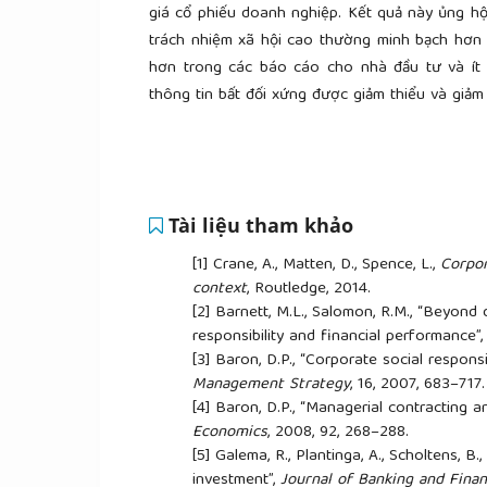
giá cổ phiếu doanh nghiệp. Kết quả này ủng hộ
trách nhiệm xã hội cao thường minh bạch hơn t
hơn trong các báo cáo cho nhà đầu tư và ít 
thông tin bất đối xứng được giảm thiểu và giảm 
Tài liệu tham khảo
[1]
Crane, A., Matten, D., Spence, L.,
Corpor
context
, Routledge, 2014.
[2]
Barnett, M.L., Salomon, R.M., “Beyond 
responsibility and financial performance”
[3]
Baron, D.P., “Corporate social responsi
Management Strategy
, 16, 2007, 683–717
[4]
Baron, D.P., “Managerial contracting an
Economics
, 2008, 92, 268–288.
[5]
Galema, R., Plantinga, A., Scholtens, B.
investment”,
Journal of Banking and Finan