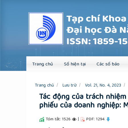
Quick
jump
to
page
content
Main
Navigation
Main
Content
Sidebar
Trang chủ
Số hiện tại
Các số báo
Trang chủ
Lưu trữ
Vol. 21, No. 4, 2023
Tác động của trách nhiệm 
phiếu của doanh nghiệp: 
Tóm tắt: 1526
|
PDF: 1294
##plugins.themes.academic_pro.a