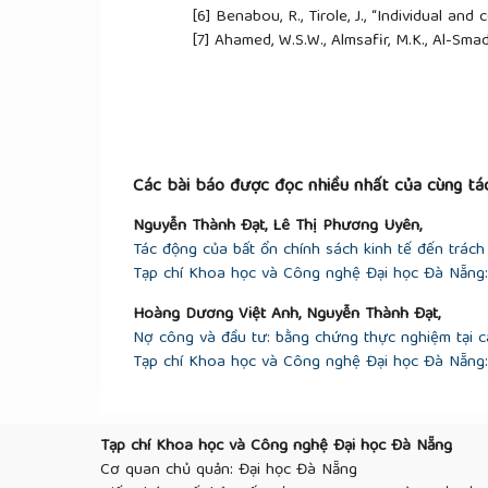
[6]
Benabou, R., Tirole, J., “Individual and 
[7]
Ahamed, W.S.W., Almsafir, M.K., Al-Smad
in firm financial performance? Evidence 
Economics
, 6, 2014, 126-138.
[8]
Albuquerque, R., Koskinen, Y., Zhang, C
empirical evidence”,
Management Science
[9]
Zhou, G., Sun, Y., Luo, S., Liao, J., “C
China: The moderating role of green credi
Các bài báo được đọc nhiều nhất của cùng tác
[10]
Fatemi, A., Fooladi, I., Tehranian, H., 
Nguyễn Thành Đạt, Lê Thị Phương Uyên,
of Banking and Finance
, 59, 2015, 182-19
Tác động của bất ổn chính sách kinh tế đến trác
[11]
Maqbool, S., Zameer, M.N., “Corporate 
Tạp chí Khoa học và Công nghệ Đại học Đà Nẵng: 
analysis of Indian banks”,
Future Busines
[12]
Wang, Z., Sarkis, J., “Corporate socia
Hoàng Dương Việt Anh, Nguyễn Thành Đạt,
performance”,
Journal of Cleaner Product
Nợ công và đầu tư: bằng chứng thực nghiệm tại c
[13]
Kim, K-H., Kim, M., Qian, C., “Effects 
Tạp chí Khoa học và Công nghệ Đại học Đà Nẵng: 
performance: a competitive-action perspe
[14]
Brammer, S., Brooks, C., Pavelin, S.,
from disaggregate measures”,
Financial 
Tạp chí Khoa học và Công nghệ Đại học Đà Nẵng
[15]
Di Giuli, A., Kostovetsky, L., “Are re
Cơ quan chủ quản: Đại học Đà Nẵng
corporate social responsibility”,
Journal o