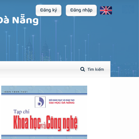
Đăng ký
Đăng nhập
Tìm kiếm
plugins.themes.academic_pro.article.sidebar##