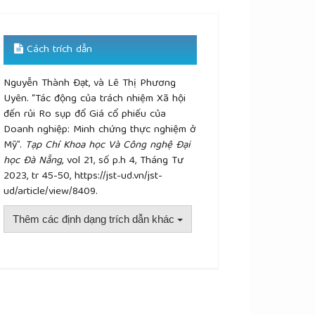
Cách trích dẫn
Nguyễn Thành Đạt, và Lê Thị Phương
Uyên. “Tác động của trách nhiệm Xã hội
đến rủi Ro sụp đổ Giá cổ phiếu của
Doanh nghiệp: Minh chứng thực nghiệm ở
Mỹ”.
Tạp Chí Khoa học Và Công nghệ Đại
học Đà Nẵng
, vol 21, số p.h 4, Tháng Tư
2023, tr 45-50, https://jst-ud.vn/jst-
ud/article/view/8409.
Thêm các định dạng trích dẫn khác
plugins.themes.academic_pro.article.details##