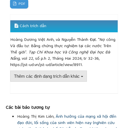
[12]
Qureshi, and Z. Liaqat, “The Long-term
PDF
Consequences of External
DEBT
: Revisiting the
Evidence and Inspecting the Mechanism Using
Panel VARs”,
Journal of Macroeconomics,
vol. 63,
Cách trích dẫn
pp. 103184, 2020.
[13]
Chudik,K. Mohaddes, M.H. Pesaran,and M.
Hoàng Dương Việt Anh, và Nguyễn Thành Đạt. “Nợ công
Raissi, “Is There a
DEBT
-threshold Effect on Output
Và đầu tư: Bằng chứng thực nghiệm tại các nước Trên
GROWTH
?”,
Review of Economics and Statistics,
Thế giới”.
Tạp Chí Khoa học Và Công nghệ Đại học Đà
vol. 99, no. 1, pp. 135–150, 2017.
Nẵng
, vol 22, số p.h 2, Tháng Hai 2024, tr 32-36,
[14]
Eberhardt and A. F. Presbitero, “Public
DEBT
https://jst-ud.vn/jst-ud/article/view/8911.
and
GROWTH
: Heterogeneity and Non-linearity”,
Journal of International Economics,
vol. 97, no. 1,
Thêm các định dạng trích dẫn khác
pp. 45–58, 2015.
[15]
G. Cecchetti,M. Mohanty, and F. Zampolli,
“Achieving
GROWTH
amid Fiscal Im
BALANCE
s: The
Real Effects of
DEBT
”,
in
Economic Symposium
##plugins.themes.academic_pro.article.detai
Conference Proceedings,
Federal Reserve Bank of
Các bài báo tương tự
Kansas City, 2011, pp. 145–196.
[16]
M. Reinhart and K. S. Rogoff, “
GROWTH
in a
Hoàng Thị Kim Liên,
Ảnh hưởng của mạng xã hội đến
time of
DEBT
”,
American Economic Review
, vol. 100,
đạo đức, lối sống của sinh viên hiện nay (nghiên cứu