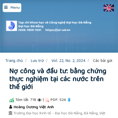
Quick
Menu
jump
to
page
content
Main
Navigation
Main
Content
Sidebar
Trang chủ
Lưu trữ
Vol. 22, No. 2, 2024
Các bài gửi
Nợ công và đầu tư: bằng chứng
thực nghiệm tại các nước trên
thế giới
Tóm tắt: 718
|
PDF: 524
##plugins.themes.academic_pro.article.main
Hoàng Dương Việt Anh
Trường Đại học Kinh tế - Đại học Đà Nẵng, Đà Nẵng, Việt