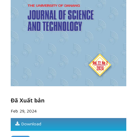
[7]
Afonso and J. Jalles, “
GROWTH
and productivity:
The role of government
DEBT”
,
International
Review of Economics and Finance
, Vol. 25, pp. 384-
407, 2013.
[8]
Mendonça and Y. Brito, “The link between public
DEBT
and
INV
estment: an empirical assessment
from emerging markets”,
Applied Economics
, vol. 53,
no. 50, pp. 1-13, 2021.
[9]
Panizza and A. F. Presbitero, “Public
DEBT
and
Economic
GROWTH
: Is There a Causal Effect?”,
Journal of Macroeconomics,
vol. 41, pp. 21–41, 2014.
[10]
Jacobs, K. Ogawa, E. Sterken, and I. Tokutsu,
“Public
DEBT
, Economic
GROWTH
and the Real
Interest Rate: A Panel VAR Approach to EU and
OECD Countries”,
Applied Economics,
vol. 52, no. 12,
Đã Xuất bản
pp. 1377–1394, 2020.
Feb 29, 2024
[11]
Osińska,T. Kufel, M. Błażejowski, and P. Kufel,
“Modeling Mechanism of Economic
GROWTH
Using
Download
Threshold Autoregression Models”,
Empirical
Economics,
vol. 58, no. 3, pp. 1381–1430, 2020.