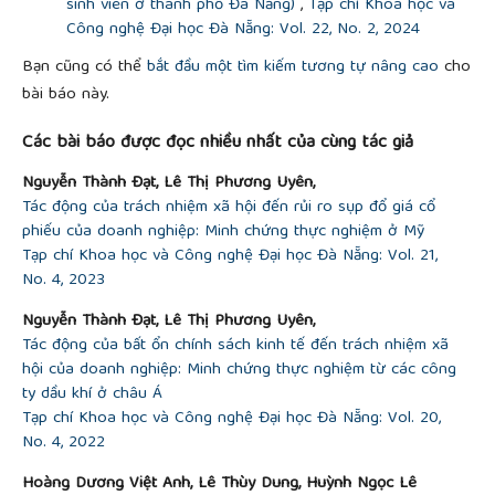
no. 2, pp. 573–78, 2010.
sinh viên ở thành phố Đà Nẵng)
,
Tạp chí Khoa học và
[17]
Kumar and J. Woo, “Public
DEBT
and
GROWTH”
.
Công nghệ Đại học Đà Nẵng: Vol. 22, No. 2, 2024
IMF Working Paper
, no. 2010/174, 2010.
Bạn cũng có thể
bắt đầu một tìm kiếm tương tự nâng cao
cho
[18]
S. Andrade and A. P. Duarte, “Crowding-in and
bài báo này.
Crowding-out Effects of Public
INV
estments in the
Portuguese Economy”,
International Review of
Các bài báo được đọc nhiều nhất của cùng tác giả
Applied Economics,
vol. 30, no. 4, pp. 488–506,
2016.
Nguyễn Thành Đạt, Lê Thị Phương Uyên,
[19]
Pegkas, “The Effect of Government
DEBT
and
Tác động của trách nhiệm xã hội đến rủi ro sụp đổ giá cổ
Other Determinants on Economic
GROWTH
: The
phiếu của doanh nghiệp: Minh chứng thực nghiệm ở Mỹ
Greek Experience”,
Economies,
vol. 6, no. 1, pp. 1-19,
Tạp chí Khoa học và Công nghệ Đại học Đà Nẵng: Vol. 21,
2018.
No. 4, 2023
[20]
A. Petersen, “Estimating standard errors in
finance panel data sets: Comparing approaches”,
Nguyễn Thành Đạt, Lê Thị Phương Uyên,
Review of Financial Studies
, vol. 22, pp. 435-480,
Tác động của bất ổn chính sách kinh tế đến trách nhiệm xã
2009.
hội của doanh nghiệp: Minh chứng thực nghiệm từ các công
th
[21]
D. N. Gujarati,
Basic Econometrics
, 4
Edition.
ty dầu khí ở châu Á
New York: McGraw-Hill, 2003.
Tạp chí Khoa học và Công nghệ Đại học Đà Nẵng: Vol. 20,
No. 4, 2022
Hoàng Dương Việt Anh, Lê Thùy Dung, Huỳnh Ngọc Lê