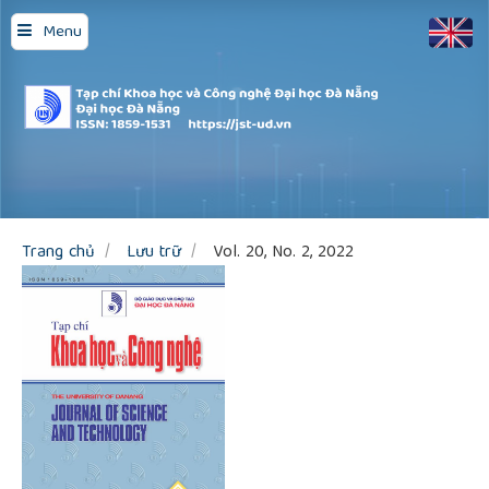
Quick
Menu
jump
to
page
content
Main
Navigation
Main
Content
Sidebar
Trang chủ
Lưu trữ
Vol. 20, No. 2, 2022