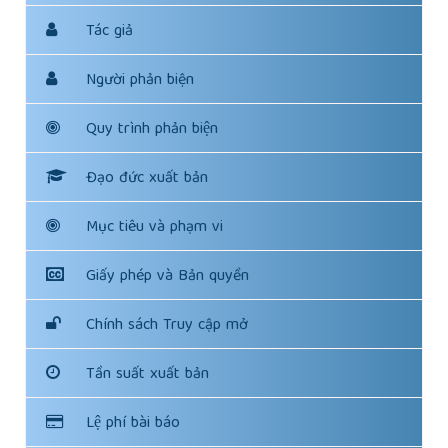
Tác giả
Người phản biện
Quy trình phản biện
Đạo đức xuất bản
Mục tiêu và phạm vi
Giấy phép và Bản quyền
Chính sách Truy cập mở
Tần suất xuất bản
Lệ phí bài báo