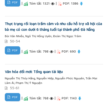
PDF
|
Tóm tắt: 1321
|
PDF: 1386
Thực trạng rối loạn trầm cảm và nhu cầu hỗ trợ xã hội của
bà mẹ có con dưới 6 tháng tuổi tại thành phố Đà Nẵng
Bùi Văn Nhiều, Ngô Thị Hồng Uyên, Đoàn Thị Ngọc Trâm
50-54
PDF
|
Tóm tắt: 798
|
PDF: 690
Văn hóa đổi mới: Tổng quan tài liệu
Nguyễn Thị Thúy Hằng, Nguyễn Hiệp, Nguyễn Phúc Nguyên, Trần Mai
Lâm Ái, Phạm Thị Ý Nguyện
55-61
PDF
|
Tóm tắt: 768
|
PDF: 1143