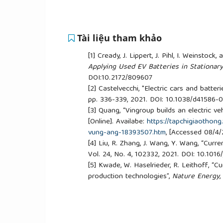
Tài liệu tham khảo
[1]
Cready, J. Lippert, J. Pihl, I. Weinstock
Applying Used EV Batteries in Stationary
DOI:10.2172/809607
[2]
Castelvecchi, "Electric cars and batte
pp. 336-339, 2021. DOI: 10.1038/d41586
[3]
Quang, “Vingroup builds an electric ve
[Online]. Availabe:
https://tapchigiaothon
vung-ang-18393507.htm
, [Accessed 08/4
[4]
Liu, R. Zhang, J. Wang, Y. Wang, “Curr
Vol. 24, No. 4, 102332, 2021. DOI: 10.1016
[5]
Kwade, W. Haselrieder, R. Leithoff, “C
production technologies”,
Nature Energy
,
0130-3
[6]
Mourtzis, “Simulation in the design a
new trends”,
International Journal of Pr
10.1080/00207543.2019.1636321