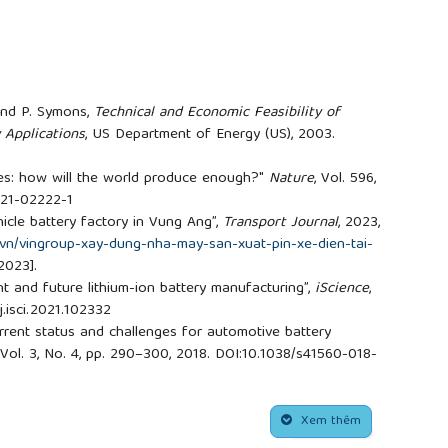
, and P. Symons,
Technical and Economic Feasibility of
 Applications
, US Department of Energy (US), 2003.
ries: how will the world produce enough?"
Nature
, Vol. 596,
-021-02222-1
hicle battery factory in Vung Ang”,
Transport Journal
, 2023,
g.vn/vingroup-xay-dung-nha-may-san-xuat-pin-xe-dien-tai-
/2023].
ent and future lithium-ion battery manufacturing”,
iScience
,
/j.isci.2021.102332
urrent status and challenges for automotive battery
 Vol. 3, No. 4, pp. 290–300, 2018. DOI:10.1038/s41560-018-
nd operation of manufacturing systems: state of the art and
oduction Research
, Vol. 58, No. 7, pp. 1927-1949, 2020. DOI:
Xem thêm