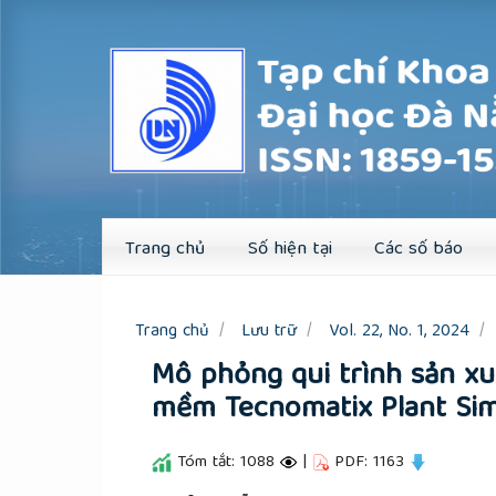
Quick
jump
to
page
content
Main
Navigation
Main
Content
Sidebar
Trang chủ
Số hiện tại
Các số báo
Trang chủ
Lưu trữ
Vol. 22, No. 1, 2024
Mô phỏng qui trình sản xu
mềm Tecnomatix Plant Sim
Tóm tắt: 1088
|
PDF: 1163
##plugins.themes.academic_pro.a