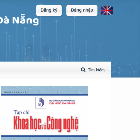
Đăng ký
Đăng nhập
Tìm kiếm
plugins.themes.academic_pro.article.sidebar##