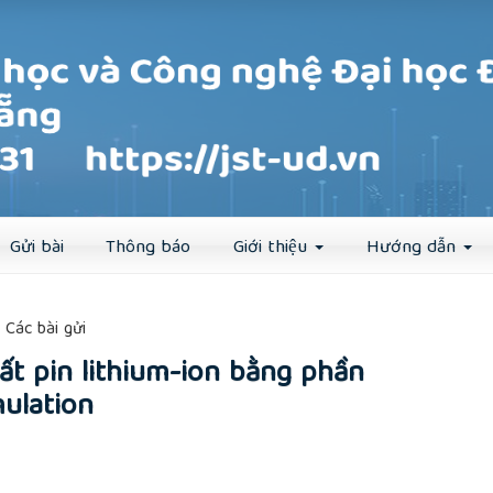
Đăng ký
Đăng nhập
Gửi bài
Thông báo
Giới thiệu
Hướng dẫn
##
Các bài gửi
ất pin lithium-ion bằng phần
ulation
rticle.main##