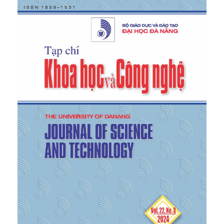
Matsuzaki, and H. Osada, “Azaspirene: A Novel
Angiogenesis Inhibitor Containing a 1-Oxa-7-
azaspiro[4.4]non-2-ene-4,6-dione Skeleton
Produced by the Fungus Neosartorya sp.”,
Organic
letters
, vol. 4, no. 17, pp. 2845-2848, 2002.
https://doi.org/10.1021/ol020104
[5]
G. Waterman and D. F. Faulkner, “Imidazole
alkaloids from Cynometra hankei”,
Phytochemistry
,
vol. 20, no.12, pp. 2765-2767, 1981.
https://doi.org/10.1016/0031-9422(81)85283-1
[6]
W. Fishwick, R. J. Foster, and R. E. Carr, “A short
dipolar cycloaddition approach to
γ
-lactam
alkaloids from cynometra hankei”,
Tetrahedron
letters
, vol. 37, no.22, pp. 3915-3918, 1996.
https://doi.org/10.1016/0040-4039(96)00688-0
[7]
Singh, V. Dimitriou, R. Mahajan, and A. Crossley,
“Double-blind comparison between doxapram and
pethidine in the treatment of postanaesthetic
shivering”,
BJA: British Journal of Anaesthesia
, vol.
71, no. 5, pp. 685-688, 1993.