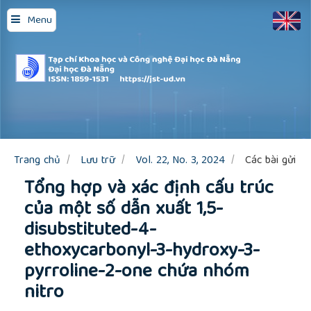
Quick
Menu
jump
to
page
content
Main
Navigation
Main
Content
Sidebar
Trang chủ
Lưu trữ
Vol. 22, No. 3, 2024
Các bài gửi
Tổng hợp và xác định cấu trúc
của một số dẫn xuất 1,5-
disubstituted-4-
ethoxycarbonyl-3-hydroxy-3-
pyrroline-2-one chứa nhóm
nitro