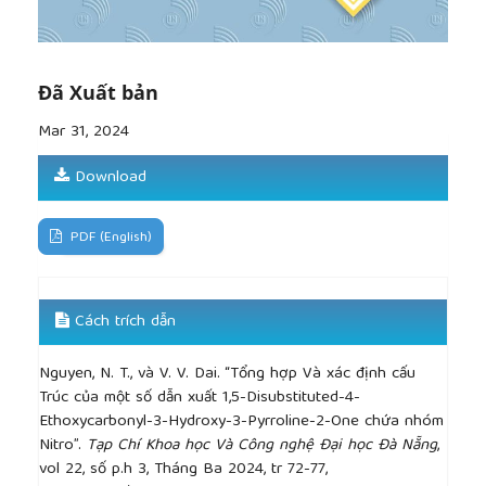
https://doi.org/10.1093/bja/71.5.685
[8]
He, H. Y. Yang, R. Bigelis, E. H. Solum, M.
Greenstein, and G. T. Carter, “Pyrrocidines A and B,
new antibiotics produced by a filamentous fungus”,
Đã Xuất bản
Tetrahedron Letters
, vol. 43, no. 9, pp. 1633-1636,
2002.
https://doi.org/10.1016/S0040-
Mar 31, 2024
4039(02)00099-0
[9]
Osterhage, R. Kaminsky, G. M. König, and A. D.
Download
Wright, “Ascosalipyrrolidinone A, an Antimicrobial
Alkaloid, from the Obligate Marine Fungus
PDF (English)
Ascochyta salicorniae
”,
The Journal of Organic
Chemistry
, vol. 65, no.20, pp. 6412-6417, 2000.
https://doi.org/10.1021/jo000307g
[10]
T. Nguyen, V. V. Dai, A. Mechler, N. T. Hoa, and
Cách trích dẫn
Q. V. Vo, “Synthesis and evaluation of the
antioxidant activity of 3-pyrroline-2-ones:
Nguyen, N. T., và V. V. Dai. “Tổng hợp Và xác định cấu
experimental and theoretical insights”,
RSC
Trúc của một số dẫn xuất 1,5-Disubstituted-4-
advances
, vol. 12, 2022. DOI: 10.1039/d2ra04640g
Ethoxycarbonyl-3-Hydroxy-3-Pyrroline-2-One chứa nhóm
[11]
Whitt, S. M. Shipley, D. J. Newman, and K. M.
Nitro”.
Tạp Chí Khoa học Và Công nghệ Đại học Đà Nẵng
,
Zuck, “Tetramic Acid Analogues Produced by
vol 22, số p.h 3, Tháng Ba 2024, tr 72-77,
Coculture of Saccharopolyspora erythraea with