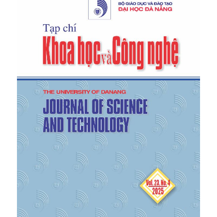
students' decisions to choose a school at some
Universities in Vietnam”,
Journal of theoretical
research
,
vol. 10, no. 133, pp. 1-6, 2016.
[6]
N. M. Kha, N. D. Chinh, and P. T. T. Nhu, “Factors
influencing students’ choices in learning a foreign
language – a case study at the University of
Danang - University of Foreign Language Studies”,
The University of Danang - Journal of Science and
Technology
, vol. 20, no. 2, pp. 31-35, 2022.
[7]
T. N. Hoa, D. T. H. Lien, and N. T. L. Anh, “Factors
affecting the decision to choose courses of
students of the International faculty, Ha Noi
National University”,
Journal of Vietnamese science
and education,
vol. 5, no. 128, pp. 54-56, 2016.
[8]
Borchert, “
Career choice factors of high school
students”
. University of Wisconsin-Stout, USA,
Research Paper for the Master of Science Degree,
December 2002.
[9]
W. Chapman, “A model of student college
choice”,
The Journal of Higher Education
, vol. 52,