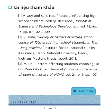
Tài liệu tham khảo
[1]
V. Quy and C. T. Hao, “Factors influencing high
school students' college decisions”,
Journal of
Science and Technology Development
,
vol. 12, no.
15, pp. 87-102, 2009.
[2]
P. Toan, “
Survey of factors affecting school
choice of 12th grade high school students in Tien
Giang province”,
Institute for Educational Quality
Assurance, Hanoi National University, Hanoi,
Vietnam, Master's thesis report, 2011.
[3]
M. Ha, “Factors affecting students choosing Ho
Chi Minh City Open University”,
Journal of
Science
of open University of HCMC,
vol. 2, no. 6, pp. 107-
117, 2011.
[4]
N. K.Giao and T. T. N. Lan, “About the intention
##plugins.themes.academic_pro.article.side
to choose to study at Hoa Binh Xuan Loc
Xem thêm
Vocational College”,
Journal Economics–Technology,
vol. 3, no. 29, pp. 1-11
,
2020.
[5]
T. Ly and other authors, “Factors affecting