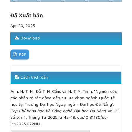
no. 5, pp. 490-505, 1982.
[10]
S. K. Borchert, “Institutional factors influencing
students' college choice decision in Malaysia: A
Đã Xuất bản
conceptual framework”,
International Journal of
Apr 30, 2025
Business and Social Scienc
, vol. 1, no. 3, pp. 53-58,
2010.
Download
[11]
F. Cabre and S. M La Nasa, “
Understanding the
college choice of disadvantaged students”
. San
Francisco: Jossey-Bass: New Directions for
PDF
Institutional Research, vol. 2000, no. 107, pp. 5-22,
2000.
[12]
H. Litten, “Different strokes in the applicant
Cách trích dẫn
pool: Some refinements in a model of student
college choice”,
The Journal of Higher Education
,
Anh, N. T. N., Đỗ T. N. Cẩm, và N. T. Y. Trinh. “Nghiên cứu
vol. 53, no. 4, pp. 383-402, 1982.
các nhân tố tác động đến sự lựa chọn ngành Quốc Tế
[13]
A. Jackson, “Public efficiency and private choice
học tại Trường Đại học Ngoại ngữ - Đại học Đà Nẵng”.
in higher education”,
Educational evaluation and
Tạp Chí Khoa học Và Công nghệ Đại học Đà Nẵng
, vol 23,
policy analysis
, vol. 4, no. 2, pp. 237-247, 1982.
số p.h 4, Tháng Tư 2025, tr 42-48, doi:10.31130/ud-
[14]
S. Gallagher and D. Hossler, “Graduation rates
jst.2025.072NN.
in higher education programs: What enrollment
trends show”,
The Review of Higher Education
, vol.