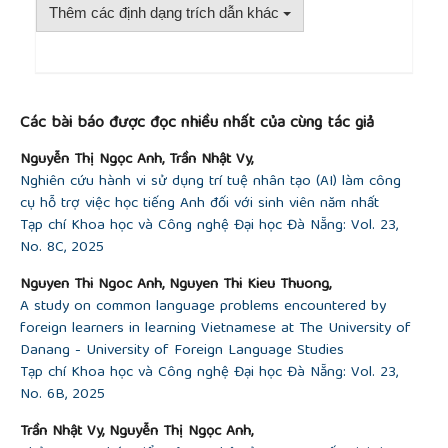
Thêm các định dạng trích dẫn khác
10, no. 4, pp. 369-372, 1987.
[15]
H. Kniveton, “The influences and motivations
on which students base their choice of career”,
Research in education,
vol. 72, no.1, pp. 47-59,
##plugins.themes.academic_pro.article.detai
2004.
Các bài báo được đọc nhiều nhất của cùng tác giả
[16]
M. Soria, M. J. Stebleton, and R. L. Huesman Jr,
“Class counts: Exploring differences in academic
Nguyễn Thị Ngọc Anh, Trần Nhật Vy,
and social integration between working-class and
Nghiên cứu hành vi sử dụng trí tuệ nhân tạo (AI) làm công
middle upper-class students at large, public
cụ hỗ trợ việc học tiếng Anh đối với sinh viên năm nhất
research universities”,
Journal of College Student
Tạp chí Khoa học và Công nghệ Đại học Đà Nẵng: Vol. 23,
Retention: Research, Theory & Practice
, vol. 15, no.
No. 8C, 2025
2, pp. 215-242, 2013.
[17]
Wagner and P. Y. Fard, “Factors influencing
Nguyen Thi Ngoc Anh, Nguyen Thi Kieu Thuong,
Malaysian students' intention to study at a higher
A study on common language problems encountered by
educational institution”,
E-Leader Kuala Lumpur
,
foreign learners in learning Vietnamese at The University of
2009. [Online]. Available:
Danang - University of Foreign Language Studies
http://library.oum.edu.my/repository/365/1/Wagner-
Tạp chí Khoa học và Công nghệ Đại học Đà Nẵng: Vol. 23,
Fard.pdf
No. 6B, 2025
[Accessed February 20, 2024].
Trần Nhật Vy, Nguyễn Thị Ngọc Anh,
[18]
E. Super,
The psychology of careers; An