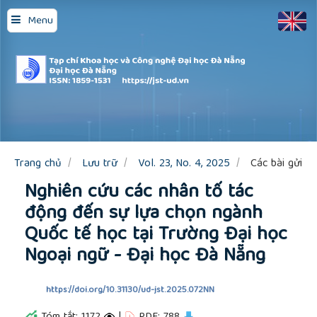
Quick
Menu
jump
to
page
content
Main
Navigation
Main
Content
Sidebar
Trang chủ
Lưu trữ
Vol. 23, No. 4, 2025
Các bài gửi
Nghiên cứu các nhân tố tác
động đến sự lựa chọn ngành
Quốc tế học tại Trường Đại học
Ngoại ngữ - Đại học Đà Nẵng
https://doi.org/10.31130/ud-jst.2025.072NN
Tóm tắt: 1172
|
PDF: 788