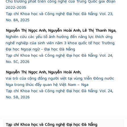
Chủ trương phát triển công nghệ của Trung Quốc giai đoạn
introduction to vocational development
, New York:
2022-2035
Harper & Row, 1957.
Tạp chí Khoa học và Công nghệ Đại học Đà Nẵng: Vol. 23,
[19]
L. Holland,
Making vocational choices: A theory
No. 8A, 2025
of vocational personalities and work environments
,
Odessa, FL: Psychological Assessment Resources,
Nguyễn Thị Ngọc Anh, Nguyễn Hoài Anh, Lê Thị Thanh Nga,
1997.
Nghiên cứu các yếu tố ảnh hưởng đến năng lực thích ứng
[20]
Kotler and K. F. A. Fox,
Strategic marketing
nghề nghiệp của sinh viên năm 3 khoa quốc tế học Trường
for educational institutions
, Englewood Cliffs, NJ:
Đại học Ngoại ngữ - Đại học Đà Nẵng
Prentice Hall, 1995.
Tạp chí Khoa học và Công nghệ Đại học Đà Nẵng: Vol. 24,
[21]
D. P. Ho, “
Quantitative research methods and
No. 5C, 2026
practical research in agricultural and development
economics
”, Ho Chi Minh City: Phuong Dong
Nguyễn Thị Ngọc Anh, Nguyễn Hoài Anh,
Publishing House, 2011.
Vai trò của cộng đồng người việt tại vùng Viễn Đông nước
Nga trong thúc đẩy quan hệ Việt Nam – Nga
Tạp chí Khoa học và Công nghệ Đại học Đà Nẵng: Vol. 24,
No. 5B, 2026
Tạp chí Khoa học và Công nghệ Đại học Đà Nẵng