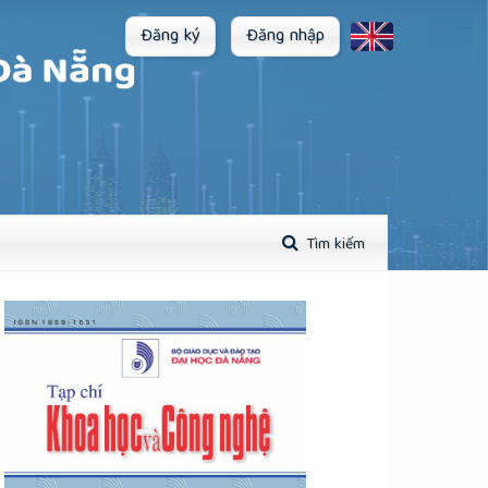
Đăng ký
Đăng nhập
Tìm kiếm
plugins.themes.academic_pro.article.sidebar##