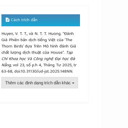
Cách trích dẫn
Huyen, V. T. T., và N. T. T. Huong. “Đánh
Giá Phiên bản dịch tiếng Việt của ‘The
Thorn Birds’ dựa Trên Mô hình đánh Giá
chất lượng dịch thuật của House”.
Tạp
Chí Khoa học Và Công nghệ Đại học Đà
Nẵng
, vol 23, số p.h 4, Tháng Tư 2025, tr
63-68, doi:10.31130/ud-jst.2025.148NN.
Thêm các định dạng trích dẫn khác
plugins.themes.academic_pro.article.details##