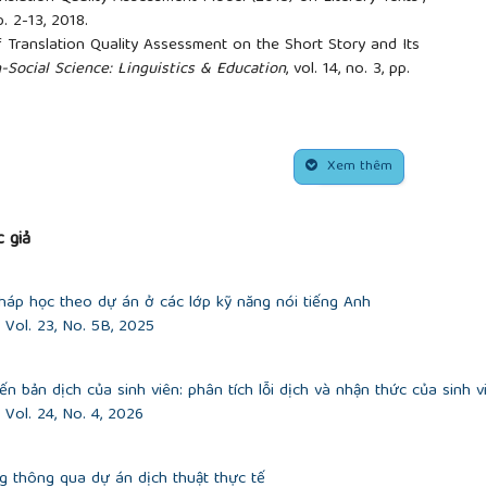
p. 2-13, 2018.
 Translation Quality Assessment on the Short Story and Its
-Social Science: Linguistics & Education
, vol. 14, no. 3, pp.
n gai
. Hanoi: Women Publishing House, 1987.
c model of translation assessment and implications for
quality”,
VNU Journal of Science, Foreign Studies
, vol. 29,
Xem thêm
lity of translation competence performed by English majors
ience and Technology – Hung Vuong University
, vol. 3, no.
 giả
ity assessment
. Tübingen: TBL Verlag Gunter Narr, 1977.
háp học theo dự án ở các lớp kỹ năng nói tiếng Anh
t: A model revisited
. Tübingen: TBL Verlag Gunter Narr,
Vol. 23, No. 5B, 2025
 & Row, 1977.
Jovanovich, 1961.
n bản dịch của sinh viên: phân tích lỗi dịch và nhận thức của sinh v
Difficulties in Self-evaluation in English-Vietnamese
Vol. 24, No. 4, 2026
onal Journal of Linguistics, Literature & Translation
, vol. 3,
ies in translating TV programs in English into Vietnamese: A
g thông qua dự án dịch thuật thực tế