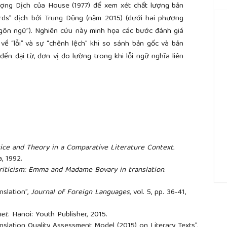
ợng Dịch của House (1977) để xem xét chất lượng bản
irds" dịch bởi Trung Dũng (năm 2015) (dưới hai phương
gôn ngữ”). Nghiên cứu này minh họa các bước đánh giá
về “lỗi” và sự “chênh lệch” khi so sánh bản gốc và bản
đến đại từ, đơn vị đo lường trong khi lỗi ngữ nghĩa liên
tice and Theory in a Comparative Literature Context.
, 1992.
criticism: Emma and Madame Bovary in translation
.
##
nslation”,
Journal of Foreign Languages
, vol. 5, pp. 36-41,
het
. Hanoi: Youth Publisher, 2015.
nslation Quality Assessment Model (2015) on Literary Texts”,