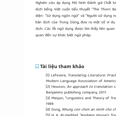
Nghiên cứu áp dụng Mô hình Đánh giá Chất lư
dịch tiếng Việt cuốn tiểu thuyết "The Thorn B
diện- “Sử dụng ngôn ngữ” và “Người sử dụng n
bản dịch của Trung Dũng, đưa ra một số ví dụ 
dịch. Các lỗi ngữ dụng được tìm thấy liên quan 
quan đến sự khác biệt ngữ pháp.
Tài liệu tham khảo
[1]
Lefevere,
Translating Literature: Prac
Modern Language Association of America
[2]
Hewson,
An approach to translation 
Benjamins publishing company, 2011.
[3]
Meiyun, “Linguistics and Theory of Tra
1989
[4]
Dung,
Nhung con chim an minh cho c
[5]
H. A. Al-Haddad, “Applying House’s Tra