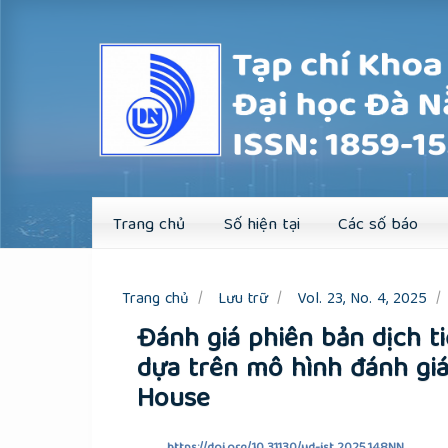
Quick
jump
to
page
content
Main
Navigation
Main
Content
Sidebar
Trang chủ
Số hiện tại
Các số báo
Trang chủ
Lưu trữ
Vol. 23, No. 4, 2025
Đánh giá phiên bản dịch ti
dựa trên mô hình đánh giá
House