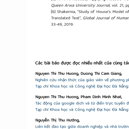
Queen Arwa University Journal,
vol. 21, p
[6]
Shakernia, “Study of House’s Model of
Translated Text”,
Global Journal of Human
33-49, 2019.
[7]
M. Hung,
Tieng chim hot trong bui ma
[8]
T. Thuy, “House’s functional-pragmati
evaluating English-Vietnamese translation 
no. 1, pp. 56-64, 2013.
[9]
T. K. Cuc and D. T. T. Huong, “The rea
at Hung Vuong University”,
Journal of Sc
Các bài báo được đọc nhiều nhất của cùng tác
12, pp. 33–57, 2022.
Nguyen Thi Thu Huong, Duong Thi Cam Giang,
[10]
House,
A model for translation qual
Nghiên cứu nhận thức của giáo viên về phương p
[11]
House,
Translation quality assessmen
Tạp chí Khoa học và Công nghệ Đại học Đà Nẵng: 
1997.
[12]
McCullough,
The Thorn Birds
. Harper
Nguyen Thi Thu Huong, Pham Dinh Minh Nhat,
[13]
Joos,
The five clocks.
Harcourt Brace 
Tác động của google dịch và từ điển trực tuyến đế
[14]
N. T. Andy and D. P. Thao, “Learners’ 
Tạp chí Khoa học và Công nghệ Đại học Đà Nẵng: 
Translation Quality Assessment,”
Internati
no. 10, pp. 156–163, 2020.
Nguyễn Thị Thu Hướng,
[15]
N. K. Thao and N. L. U. My, “Difficult
Liên kết đào tạo giữa doanh nghiệp và nhà trườn