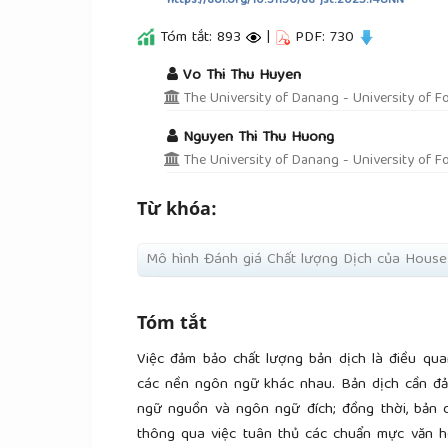
https://doi.org/10.31130/ud-jst.2025.148NN
Tóm tắt: 893
|
PDF: 730
##plugins.themes.academic_pro.a
Vo Thi Thu Huyen
The University of Danang - University of F
Nguyen Thi Thu Huong
The University of Danang - University of F
Từ khóa:
Mô hình Đánh giá Chất lượng Dịch của House
Tóm tắt
Việc đảm bảo chất lượng bản dịch là điều quan
các nền ngôn ngữ khác nhau. Bản dịch cần đ
ngữ nguồn và ngôn ngữ đích; đồng thời, bản
thông qua việc tuân thủ các chuẩn mực văn hó