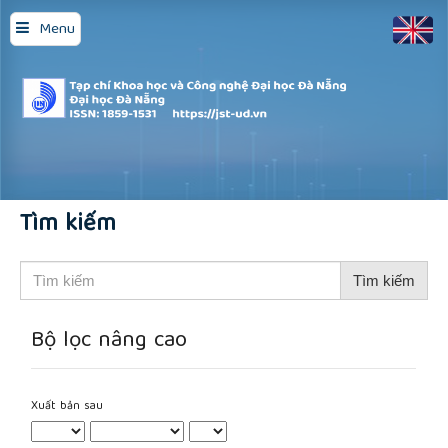
Quick
Menu
jump
to
page
content
Main
Navigation
Main
Content
Sidebar
Tìm kiếm
Tìm
kiếm
bài
viết
Bộ lọc nâng cao
cho
Xuất bản sau