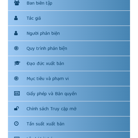
Ban biên tập
Tác giả
Người phản biện
Quy trình phản biện
Đạo đức xuất bản
Mục tiêu và phạm vi
Giấy phép và Bản quyền
Chính sách Truy cập mở
Tần suất xuất bản