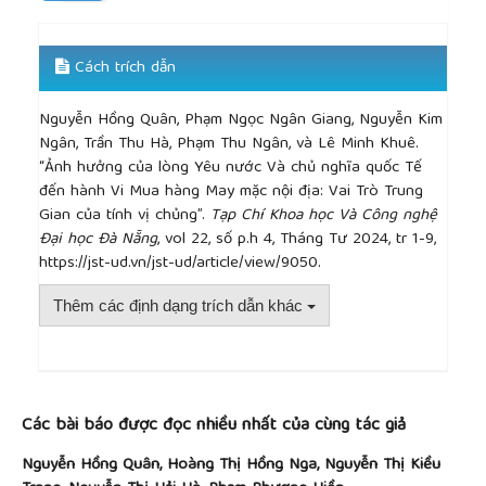
behavior
”, Economic Development Magazine
, vol. 26,
no. 9, pp. 65-85, 2015.
[11]
N. N. Mong, "
Empirical research on a model to
Cách trích dẫn
measure economic patriotism of urban consumers
in Vietnam
”, Doctoral dissertation, University of
Nguyễn Hồng Quân, Phạm Ngọc Ngân Giang, Nguyễn Kim
Economics Ho Chi Minh City, Ho Chi Minh City.
Ngân, Trần Thu Hà, Phạm Thu Ngân, và Lê Minh Khuê.
[12]
V. Nghi, "Current status of Vietnam's Textile
“Ảnh hưởng của lòng Yêu nước Và chủ nghĩa quốc Tế
and Garment industry and challenges in the 4.0
đến hành Vi Mua hàng May mặc nội địa: Vai Trò Trung
industrial revolution”,
Industry and Trade Magazine,
Gian của tính vị chủng”.
Tạp Chí Khoa học Và Công nghệ
2022. [Online]. Available:
Đại học Đà Nẵng
, vol 22, số p.h 4, Tháng Tư 2024, tr 1-9,
https://tapchicongthuong.vn/bai-viet/thuc-trang-
https://jst-ud.vn/jst-ud/article/view/9050.
nganh-det-may-viet-nam-hien-nay-va-nhung-thach-
thuc-truoc-cuoc-cach-mang-cong-nghiep-40-
Thêm các định dạng trích dẫn khác
88667.htm
[Accessed: Feb. 21, 2024].
[13]
Tajfel and J. C. Turner, "An integrative theory of
intergroup conflict," in
The Social Psychology of
Intergroup Relations
, W. G. Austin and S. Worchel,
##plugins.themes.academic_pro.article.detai
Eds. Monterey, CA: Brooks/Cole, 1979.
Các bài báo được đọc nhiều nhất của cùng tác giả
[14]
A. Hogg,
Understanding Peace and Conflict
Through Social Identity Theory
. Switzerland:
Nguyễn Hồng Quân, Hoàng Thị Hồng Nga, Nguyễn Thị Kiều
Springer International Publishing, 2016.