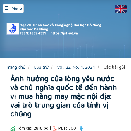
Quick
Menu
jump
to
page
content
Main
Navigation
Main
Content
Sidebar
Trang chủ
Lưu trữ
Vol. 22, No. 4, 2024
Các bài gửi
Ảnh hưởng của lòng yêu nước
và chủ nghĩa quốc tế đến hành
vi mua hàng may mặc nội địa:
vai trò trung gian của tính vị
chủng
Tóm tắt: 2818
|
PDF: 3001