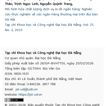
Ethnocentrism: Construction and Validation of the
Thảo, Trịnh Ngọc Linh, Nguyễn Quỳnh Trang,
CETSCALE”,
Journal of Marketing Research,
vol. 24,
Mô hình hóa chất lượng dịch vụ ki-ốt ngân hàng: Nghiên
no. 3, pp. 280–289, 1987.
cứu thực nghiệm về các ngân hàng thương mại trên địa bàn
https://doi.org/10.2307/3151638
Hà Nội
[20]
D. Tho, N. T. M. Trang, and N. J. Barrett,
Tạp chí Khoa học và Công nghệ Đại học Đà Nẵng: Vol. 21,
“Consumer ethnocentrism, cultural sensitivity, and
No. 2, 2023
intention to purchase local products—evidence
from Vietnam
”, Journal of Consumer Behaviour: An
International Research Review
, vol. 7, no. 1, pp. 88-
100, 2008.
Tạp chí Khoa học và Công nghệ Đại học Đà Nẵng
[21]
Cumberland, H. S. Solgaard, and A. M.
Cơ quan chủ quản: Đại học Đà Nẵng
Nikodemska-Wolowik, “The Effects of Consumer
Giấy phép xuất bản số 26/GP-BVHTTDL ngày 25/02/2026
Ethnocentrism and Country of Origin on Polish
Tổng biên tập: GS.TSKH. Bùi Văn Ga
Consumers: Evaluation of Foreign Manufactured
ISSN: 1859-1531
Products”,
Journal of East-West Business
, vol. 16,
Địa chỉ: 41 Lê Duẩn, thành phố Đà Nẵng, Việt Nam
no. 3, pp. 231–252, 2010.
Số điện thoại: (+84)236. 3817 788
[22]
Bandyopadhyay, “Ethnocentrism In Icelandic
Email:
jst-ud@udn.vn
Consumers And Its Consequences”,
International
Website:
https://jst-ud.vn
Business và Economics Research Journal (IBER),
vol. 11, no. 3, pp. 307–314, 2012.
© 2002-2026. Bản quyền thuộc Tạp chí Khoa học Công nghệ