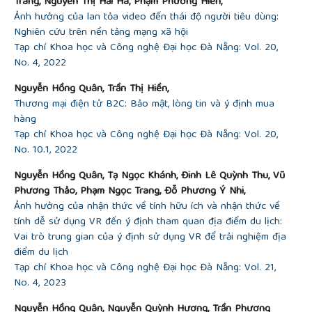
Trang, Nguyễn Thị Hải Hà, Phạm Phương Hiền,
[15]
G. Sumner,
Folkways:
A Study of the
Ảnh hưởng của lan tỏa video đến thái độ người tiêu dùng:
Sociological Importance of Usages, Manners,
Nghiên cứu trên nền tảng mạng xã hội
Customs, Mores, and Morals.
New York: Ginn and
Tạp chí Khoa học và Công nghệ Đại học Đà Nẵng: Vol. 20,
Company, 1906.
No. 4, 2022
[16]
Sharma, T. A. Shimp, and J. Shin, "Consumer
ethnocentrism: A test of antecedents and
Nguyễn Hồng Quân, Trần Thị Hiền,
moderators”,
Journal of the Academy of Marketing
Thương mại điện tử B2C: Bảo mật, lòng tin và ý định mua
Science,
vol. 23, no. 1, pp. 26–37,
hàng
1995.
https://doi.org/10.1007/BF02894609
Tạp chí Khoa học và Công nghệ Đại học Đà Nẵng: Vol. 20,
[17]
Herche, "Ethnocentric tendencies, import
No. 10.1, 2022
purchase behaviour”,
International Marketing
Nguyễn Hồng Quân, Tạ Ngọc Khánh, Đinh Lê Quỳnh Thu, Vũ
Review,
vol. 11, no. 3, pp. 4-16,
Phương Thảo, Phạm Ngọc Trang, Đỗ Phương Ý Nhi,
1994.
https://doi.org/10.1108/02651339410067012
Ảnh hưởng của nhận thức về tính hữu ích và nhận thức về
[18]
Ruyter, M. V. Birgelen, and M. Wetzels,
tính dễ sử dụng VR đến ý định tham quan địa điểm du lịch:
"Consumer Ethnocentrism in International Services
Vai trò trung gian của ý định sử dụng VR để trải nghiệm địa
Marketing”,
International Business Review,
vol. 7,
điểm du lịch
no. 2, pp. 185-202,
Tạp chí Khoa học và Công nghệ Đại học Đà Nẵng: Vol. 21,
1998.
https://doi.org/10.1016/S0969-5931(98)00005-
No. 4, 2023
5
[19]
A. Shimp, and S. Sharma, “Consumer
Nguyễn Hồng Quân, Nguyễn Quỳnh Hương, Trần Phương