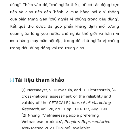
dùng”. Thêm vào đó, “chủ nghĩa thế giới” có tác động trực
tiếp và gián tiếp đến “hành vi mua hàng nội địa” thông
qua biến trung gian “chủ nghĩa vị chủng trong tiêu dùng”.
Kết quả thu được đã góp phần khẳng định mối tương
quan giữa lòng yêu nước, chủ nghĩa thế giới và hành vi
mua hàng may mặc nội địa, trong đó chủ nghĩa vị chủng
trong tiêu dùng đóng vai trò trung gian.
Tài liệu tham khảo
[1]
Netemeyer, S. Durvasula, and D. Lichtenstein, "A
cross-national assessment of the reliability and
validity of the CETSCALE
”, Journal of Marketing
Research
, vol. 28, no. 3, pp. 320-327, Aug. 1991.
[2]
Nhung, "Vietnamese people preferring
Vietnamese products”,
People's Representative
Newspaper
, 2023. [Online]. Available: