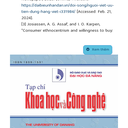
https://daibieunhandan.vn/doi-song/nguoi-viet-uu-
tien-dung-hang-viet-i331984/
[Accessed: Feb. 21,
2024].
[3]
Josiassen, A. G. Assaf, and I. O. Karpen,
"Consumer ethnocentrism and willingness to buy:
Analyzing the role of three demographic consumer
characteristics”,
International Marketing Review,
##plugins.themes.academic_pro.article.side
vol. 28, no. 6, pp. 627-646, 2011.
Xem thêm
[4]
Aziz, W. Bahadur, B. Sarwar, K. Farooq, and M.
Arshad, "Investigating the Role of Demographic
Characteristics on Consumer Ethnocentrism and
Buying Behavior”,
International Review of
Management and Business Research,
vol. 3, no. 2,
pp. 885-893, 2014.
[5]
Rybina, J. Reardon, and J. Humphrey, “Patriotism,
Cosmopolitanism, Consumer Ethnocentrism and
Purchase Behavior in Kazakhstan”,
OMEE
, vol. 1, no.
2, pp. 92–107, Dec. 2010, doi:
10.15388/omee.2010.1.2.14298.
[6]
Khalid, C. A. C. Wel, S. S. Alam, and S. A.