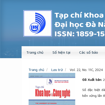
Quick
jump
to
page
content
Main
Navigation
Main
Content
Sidebar
Trang chủ
Số hiện tại
Các số báo
Trang chủ
Lưu trữ
Vol. 22, No. 11C, 2024
Đã Xuất bản:
2
Số đặc biệt d
bền vững lần 