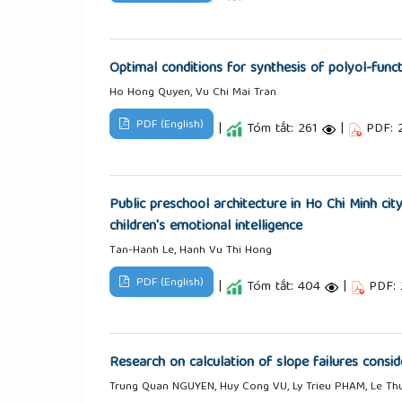
Optimal conditions for synthesis of polyol-funct
Ho Hong Quyen, Vu Chi Mai Tran
PDF (English)
|
Tóm tắt: 261
|
PDF: 
Public preschool architecture in Ho Chi Minh ci
children's emotional intelligence
Tan-Hanh Le, Hanh Vu Thi Hong
PDF (English)
|
Tóm tắt: 404
|
PDF:
Research on calculation of slope failures consid
Trung Quan NGUYEN, Huy Cong VU, Ly Trieu PHAM, Le 