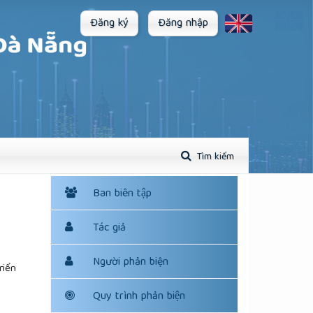
Đăng ký
Đăng nhập
Tìm kiếm
Ban biên tập
Tác giả
Người phản biện
riển
Quy trình phản biện