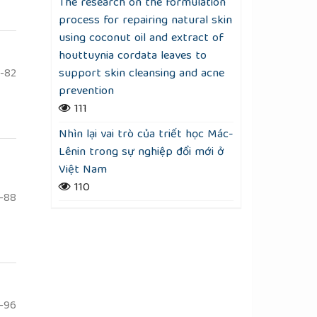
The research on the formulation
process for repairing natural skin
using coconut oil and extract of
houttuynia cordata leaves to
support skin cleansing and acne
-82
prevention
111
Nhìn lại vai trò của triết học Mác-
Lênin trong sự nghiệp đổi mới ở
Việt Nam
110
-88
-96