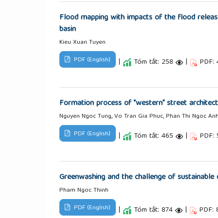
Flood mapping with impacts of the flood release
basin
Kieu Xuan Tuyen
PDF (English)
|
Tóm tắt: 258
|
PDF:
Formation process of “western” street architect
Nguyen Ngoc Tung, Vo Tran Gia Phuc, Phan Thi Ngoc An
PDF (English)
|
Tóm tắt: 465
|
PDF:
Greenwashing and the challenge of sustainable 
Pham Ngoc Thinh
PDF (English)
|
Tóm tắt: 874
|
PDF: 