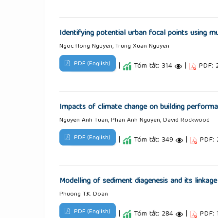
Identifying potential urban focal points using m
Ngoc Hong Nguyen, Trung Xuan Nguyen
PDF (English)
|
Tóm tắt: 314
|
PDF: 
Impacts of climate change on building performa
Nguyen Anh Tuan, Phan Anh Nguyen, David Rockwood
PDF (English)
|
Tóm tắt: 349
|
PDF:
Modelling of sediment diagenesis and its linkag
Phuong T.K. Doan
PDF (English)
|
Tóm tắt: 284
|
PDF: 