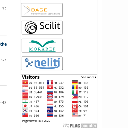
-32
 the
-37
-43