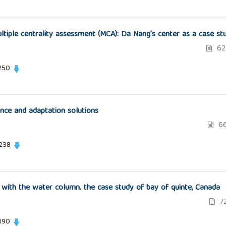
ultiple centrality assessment (MCA): Da Nang’s center as a case st
62
250
nce and adaptation solutions
66
 238
e with the water column. the case study of bay of quinte, Canada
72
190