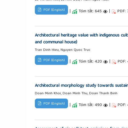
PDF (English)
|
Tóm tắt: 645
|
PDF: 
Architectural heritage value with indigenous cul
and communal house)
Tran Dinh Hieu, Nguyen Quoc Truc
PDF (English)
|
Tóm tắt: 420
|
PDF:
Architectural morphology study towards sustaina
Doan Minh Khoi, Doan Minh Thu, Doan Thanh Binh
PDF (English)
|
Tóm tắt: 490
|
PDF: