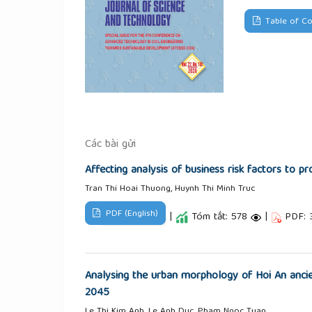
Table of Co
Các bài gửi
Affecting analysis of business risk factors to p
Tran Thi Hoai Thuong, Huynh Thi Minh Truc
PDF (English)
|
Tóm tắt: 578
|
PDF: 
Analysing the urban morphology of Hoi An ancien
2045
Le Thi Kim Anh, Le Anh Duc, Pham Ngoc Tuan