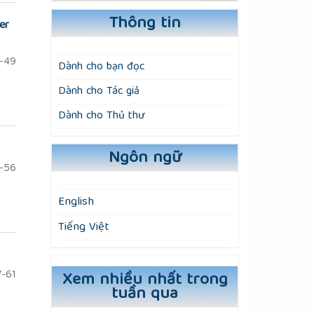
Thông tin
er
-49
Dành cho bạn đọc
Dành cho Tác giả
Dành cho Thủ thư
Ngôn ngữ
-56
English
Tiếng Việt
Xem nhiều nhất trong
-61
tuần qua