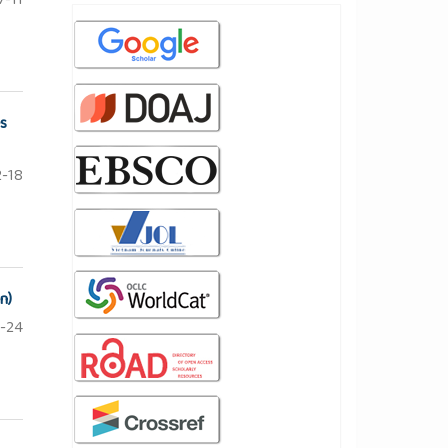
7-11
es
-18
n)
-24