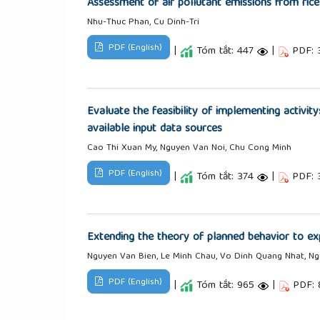
Assessment of air pollutant emissions from rice
Nhu-Thuc Phan, Cu Dinh-Tri
PDF (English)
|
Tóm tắt: 447
|
PDF: 
Evaluate the feasibility of implementing activit
available input data sources
Cao Thi Xuan My, Nguyen Van Noi, Chu Cong Minh
PDF (English)
|
Tóm tắt: 374
|
PDF: 
Extending the theory of planned behavior to exp
Nguyen Van Bien, Le Minh Chau, Vo Dinh Quang Nhat, N
PDF (English)
|
Tóm tắt: 965
|
PDF: 