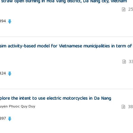
 straw open burning in Hoa Vang district, Da Nang city, Vietnam
25
394
ysim activity-based model for Vietnamese municipalities in term of
33
324
lore the intent to use electric motorcycles in Da Nang
38
guyen Phuoc Quy Duy
897