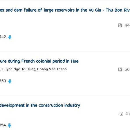
s and dam failure of large reservoirs in the Vu Gia - Thu Bon Riv
44
 442
ure during French colonial period in Hue
50
h, Huynh Ngo Tri Dung, Hoang Van Thanh
 553
development in the construction industry
57
854