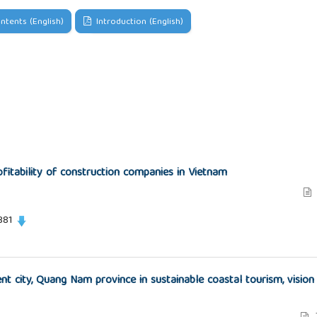
ntents (English)
Introduction (English)
rofitability of construction companies in Vietnam
381
t city, Quang Nam province in sustainable coastal tourism, vision