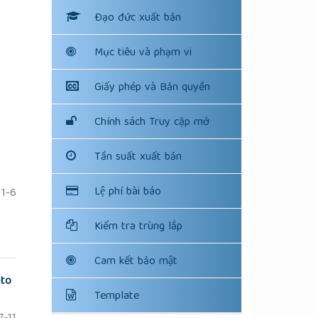
Đạo đức xuất bản
Mục tiêu và phạm vi
Giấy phép và Bản quyền
Chính sách Truy cập mở
Tần suất xuất bản
Lệ phí bài báo
1-6
Kiểm tra trùng lắp
Cam kết bảo mật
 to
Template