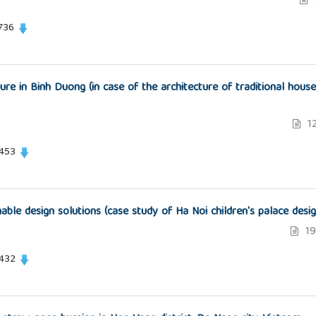
736
ture in Binh Duong (in case of the architecture of traditional hous
12
 453
ble design solutions (case study of Ha Noi children's palace desig
19
 432