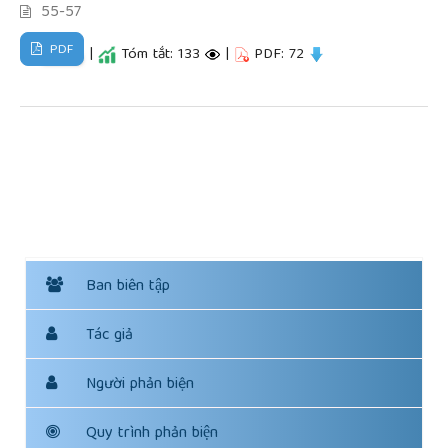
55-57
PDF
|
Tóm tắt: 133
|
PDF: 72
Ban biên tập
Tác giả
Người phản biện
Quy trình phản biện