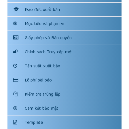
Đạo đức xuất bản
Mục tiêu và phạm vi
Giấy phép và Bản quyền
Chính sách Truy cập mở
Tần suất xuất bản
Lệ phí bài báo
Kiểm tra trùng lắp
Cam kết bảo mật
Template