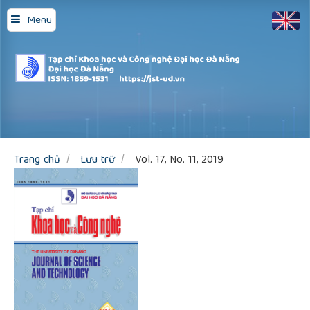
Quick
Menu
jump
to
page
content
Main
Navigation
Main
Content
Sidebar
Trang chủ
Lưu trữ
Vol. 17, No. 11, 2019