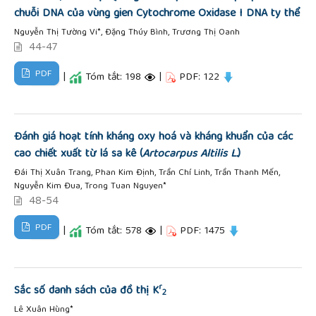
chuỗi DNA của vùng gien Cytochrome Oxidase I DNA ty thể
Nguyễn Thị Tường Vi*, Đặng Thúy Bình, Trương Thị Oanh
44-47
PDF
|
Tóm tắt: 198
|
PDF: 122
Đánh giá hoạt tính kháng oxy hoá và kháng khuẩn của các
cao chiết xuất từ lá sa kê (
Artocarpus Altilis L.
)
Đái Thị Xuân Trang, Phan Kim Định, Trần Chí Linh, Trần Thanh Mến,
Nguyễn Kim Đua, Trong Tuan Nguyen*
48-54
PDF
|
Tóm tắt: 578
|
PDF: 1475
r
Sắc số danh sách của đồ thị K
2
Lê Xuân Hùng*