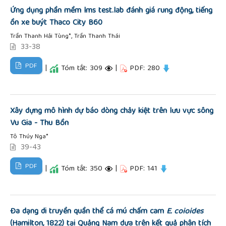
Ứng dụng phần mềm lms test.lab đánh giá rung động, tiếng
ồn xe buýt Thaco City B60
Trần Thanh Hải Tùng*, Trần Thanh Thái
33-38
PDF
|
Tóm tắt: 309
|
PDF: 280
Xây dựng mô hình dự báo dòng chảy kiệt trên lưu vực sông
Vu Gia - Thu Bồn
Tô Thúy Nga*
39-43
PDF
|
Tóm tắt: 350
|
PDF: 141
Đa dạng di truyền quần thể cá mú chấm cam
E. coioides
(Hamilton, 1822) tại Quảng Nam dựa trên kết quả phân tích