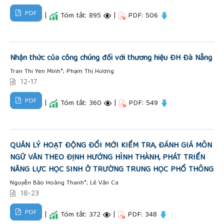
PDF
|
Tóm tắt: 895
|
PDF: 506
Nhận thức của công chúng đối với thương hiệu ĐH Đà Nẵng
Tran Thi Yen Minh*; Phạm Thị Hương
12-17
PDF
|
Tóm tắt: 360
|
PDF: 549
QUẢN LÝ HOẠT ĐỘNG ĐỔI MỚI KIỂM TRA, ĐÁNH GIÁ MÔN
NGỮ VĂN THEO ĐỊNH HƯỚNG HÌNH THÀNH, PHÁT TRIỂN
NĂNG LỰC HỌC SINH Ở TRƯỜNG TRUNG HỌC PHỔ THÔNG
Nguyễn Bảo Hoàng Thanh*; Lê Văn Ca
18-23
PDF
|
Tóm tắt: 372
|
PDF: 348