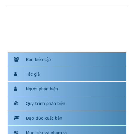
Ban biên tập
Tác giả
Người phản biện
Quy trình phản biện
Đạo đức xuất bản
Mục tiêu và phạm vi