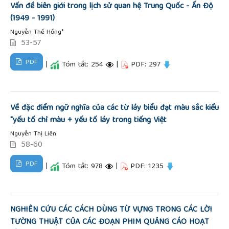
Vấn đề biên giới trong lịch sử quan hệ Trung Quốc - Ấn Độ
(1949 - 1991)
Nguyễn Thế Hồng*
53-57
PDF
|
Tóm tắt: 254
|
PDF: 297
Về đặc điểm ngữ nghĩa của các từ láy biểu đạt màu sắc kiểu
"yếu tố chỉ màu + yếu tố láy trong tiếng Việt
Nguyễn Thị Liên
58-60
PDF
|
Tóm tắt: 978
|
PDF: 1235
NGHIÊN CỨU CÁC CÁCH DÙNG TỪ VỰNG TRONG CÁC LỜI
TƯỜNG THUẬT CỦA CÁC ĐOẠN PHIM QUẢNG CÁO HOẠT