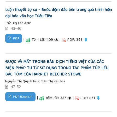
Luận thuyết tự sự - Bước đệm đầu tiên trong quá trình hiện
đại hóa văn học Triều Tiên
Trần Thị Lan Anh*
43-46
PDF
|
Tóm tắt: 409
|
PDF: 368
ĐƯỢC VÀ MẤT TRONG BẢN DỊCH TIẾNG VIỆT CỦA CÁC
BIỆN PHÁP TU TỪ SỬ DỤNG TRONG TÁC PHẨM TÚP LỀU
BÁC TÔM CỦA HARRIET BEECHER STOWE
Nguyễn Thị Quỳnh Hoa; Trần Thị Yến Nhi
47-52
PDF (English)
|
Tóm tắt: 337
|
PDF: 871