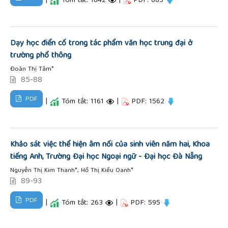
|
Tóm tắt: 1842
|
PDF: 665
Dạy học điển cố trong tác phẩm văn học trung đại ở
trường phổ thông
Đoàn Thị Tâm*
85-88
PDF
|
Tóm tắt: 1161
|
PDF: 1562
Khảo sát việc thể hiện âm nối của sinh viên năm hai, Khoa
tiếng Anh, Trường Đại học Ngoại ngữ - Đại học Đà Nẵng
Nguyễn Thị Kim Thanh*; Hồ Thị Kiều Oanh*
89-93
PDF
|
Tóm tắt: 263
|
PDF: 595