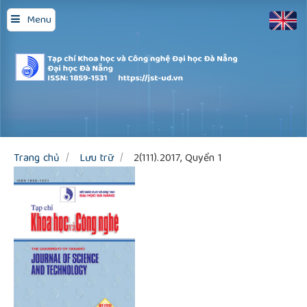
Quick
Menu
jump
to
page
content
Main
Navigation
Main
Content
Sidebar
Trang chủ
Lưu trữ
2(111).2017, Quyển 1