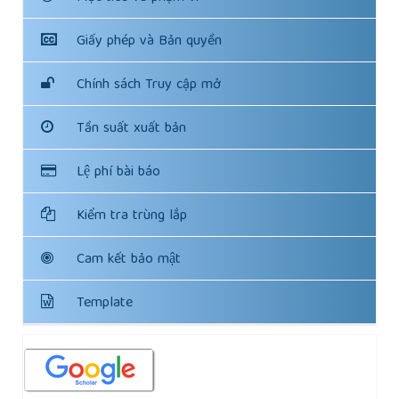
Giấy phép và Bản quyền
Chính sách Truy cập mở
Tần suất xuất bản
Lệ phí bài báo
Kiểm tra trùng lắp
Cam kết bảo mật
Template